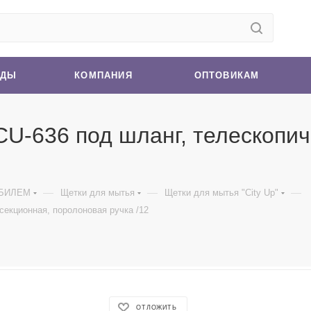
НДЫ
КОМПАНИЯ
ОПТОВИКАМ
CU-636 под шланг, телескопич
—
—
—
ОБИЛЕМ
Щетки для мытья
Щетки для мытья "City Up"
 секционная, поролоновая ручка /12
ОТЛОЖИТЬ