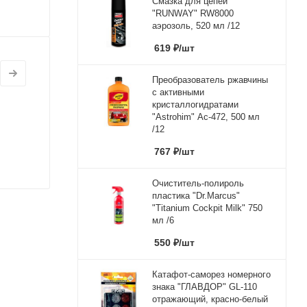
Смазка для цепей
"RUNWAY" RW8000
аэрозоль, 520 мл /12
619
₽
/шт
Преобразователь ржавчины
с активными
кристаллогидратами
"Astrohim" Ас-472, 500 мл
/12
767
₽
/шт
Очиститель-полироль
пластика "Dr.Marcus"
"Titanium Cockpit Milk" 750
мл /6
550
₽
/шт
Катафот-саморез номерного
знака "ГЛАВДОР" GL-110
отражающий, красно-белый