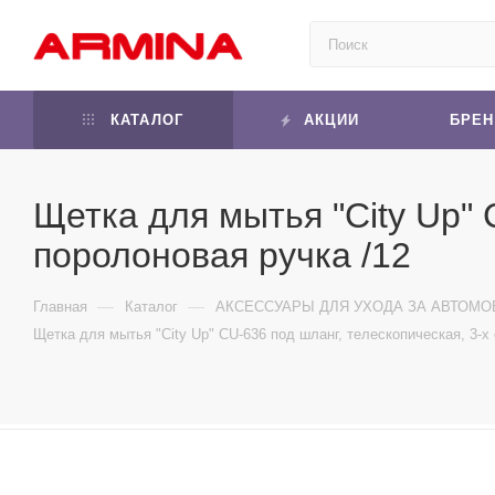
КАТАЛОГ
АКЦИИ
БРЕ
Щетка для мытья "City Up" 
поролоновая ручка /12
—
—
Главная
Каталог
АКСЕССУАРЫ ДЛЯ УХОДА ЗА АВТОМ
Щетка для мытья "City Up" CU-636 под шланг, телескопическая, 3-х