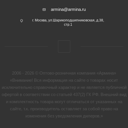
armina@armina.ru
г. Москва, ул.Шарикоподшипниковская, д.38,
стр.1
2006 - 2026 © Оптово-розничная компания «Армина»
«Внимание! Вся информация на сайте о товарах носит
исключительно справочный характер и не является публичной
офертой в соответствии со статьей 437(2) ГК РФ. Внешний вид
и комплектность товара могут отличаться от указанных на
сайте, т.к. производитель оставляет за собой право на
изменения без уведомления дилеров.»