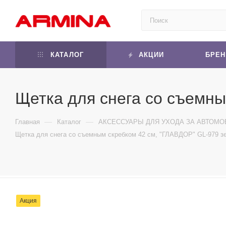
КАТАЛОГ
АКЦИИ
БРЕ
Щетка для снега со съемны
—
—
Главная
Каталог
АКСЕССУАРЫ ДЛЯ УХОДА ЗА АВТОМ
Щетка для снега со съемным скребком 42 см, "ГЛАВДОР" GL-979 зе
Акция