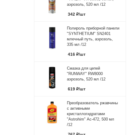
аэрозоль, 520 мл /12
342
₽
/шт
Полироль приборной панели
"SYNTHETIUM" SN2401
млечный путь, аэрозоль,
335 мл /12
416
₽
/шт
Смазка для цепей
"RUNWAY" RW8000
аэрозоль, 520 мл /12
619
₽
/шт
Преобразователь ржавчины
с активными
кристаллогидратами
"Astrohim" Ас-472, 500 мл
/12
767
₽
/шт