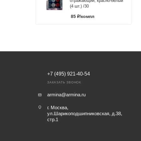
отражающий, красно-белый
(4 шт.) /30
85
₽
/компл
+7 (495) 921-40-54
ЗАКАЗАТЬ ЗВОНОК
armina@armina.ru
г. Москва,
ул.Шарикоподшипниковская, д.38,
стр.1