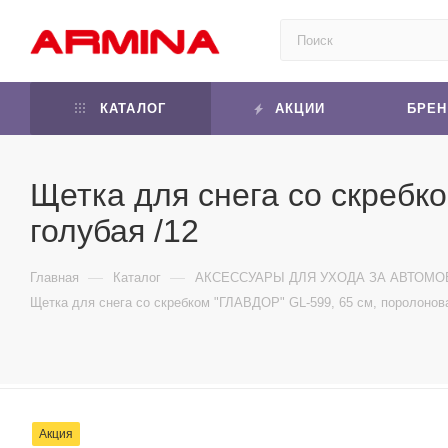
КАТАЛОГ
АКЦИИ
БРЕ
Щетка для снега со скребк
голубая /12
—
—
Главная
Каталог
АКСЕССУАРЫ ДЛЯ УХОДА ЗА АВТОМ
Щетка для снега со скребком "ГЛАВДОР" GL-599, 65 см, поролонова
Акция