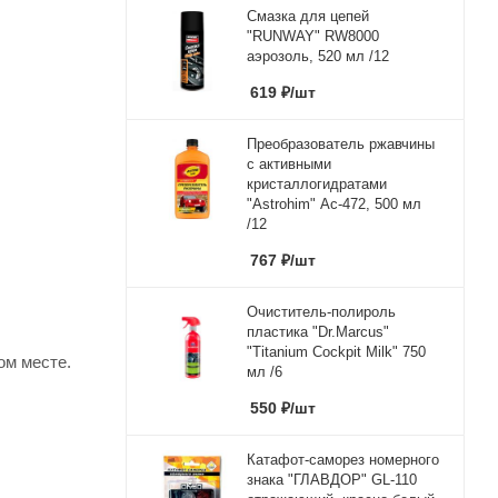
Смазка для цепей
"RUNWAY" RW8000
аэрозоль, 520 мл /12
619
₽
/шт
Преобразователь ржавчины
с активными
кристаллогидратами
"Astrohim" Ас-472, 500 мл
/12
767
₽
/шт
Очиститель-полироль
пластика "Dr.Marcus"
"Titanium Cockpit Milk" 750
ом месте.
мл /6
550
₽
/шт
Катафот-саморез номерного
знака "ГЛАВДОР" GL-110