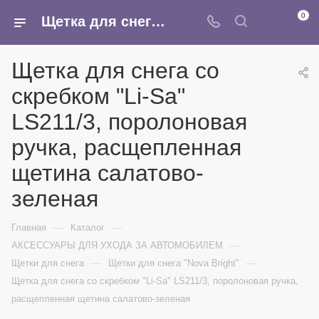
0
Щетка для снега cо скребком "Li-Sa" LS211/3, поролоновая ручка, расщепленная щетина салатово-зеленая - купить в интернет-магазине Армина
Щетка для снега cо
скребком "Li-Sa"
LS211/3, поролоновая
ручка, расщепленная
щетина салатово-
зеленая
—
—
Главная
Каталог
—
АКСЕССУАРЫ ДЛЯ УХОДА ЗА АВТОМОБИЛЕМ
—
—
Щетки для снега
Щетки для снега "Nova Bright"
Щетка для снега cо скребком "Li-Sa" LS211/3, поролоновая ручка,
расщепленная щетина салатово-зеленая