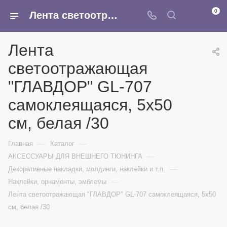
0
Лента светоотражающая "ГЛАВДОР" GL-707 самоклеящаяся, 5х50 см, белая /30 - купить в интернет-магазине Армина
Лента
светоотражающая
"ГЛАВДОР" GL-707
самоклеящаяся, 5х50
см, белая /30
—
—
Главная
Каталог
—
АКСЕССУАРЫ ДЛЯ ВНЕШНЕГО ТЮНИНГА
—
Декоративные накладки, молдинги, наклейки и т.п.
—
Наклейки, орнаменты, эмблемы
Лента светоотражающая "ГЛАВДОР" GL-707 самоклеящаяся, 5х50
см, белая /30