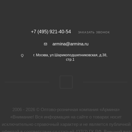
+7 (495) 921-40-54
ЗАКАЗАТЬ ЗВОНОК
armina@armina.ru
г. Москва, ул.Шарикоподшипниковская, д.38,
стр.1
2006 - 2026 © Оптово-розничная компания «Армина»
«Внимание! Вся информация на сайте о товарах носит
исключительно справочный характер и не является публичной
офертой в соответствии со статьей 437(2) ГК РФ. Внешний вид