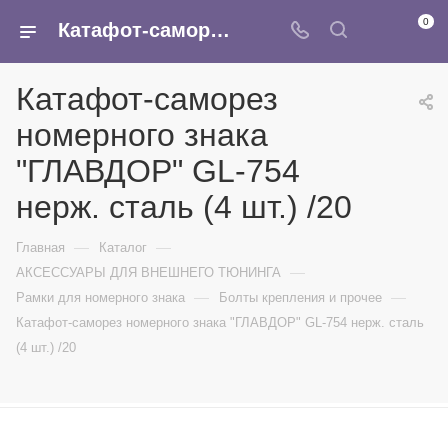
0
Катафот-саморез номерного знака "ГЛАВДОР" GL-754 нерж. сталь (4 шт.) /20 - купить в интернет-магазине Армина
Катафот-саморез
номерного знака
"ГЛАВДОР" GL-754
нерж. сталь (4 шт.) /20
—
—
Главная
Каталог
—
АКСЕССУАРЫ ДЛЯ ВНЕШНЕГО ТЮНИНГА
—
—
Рамки для номерного знака
Болты крепления и прочее
Катафот-саморез номерного знака "ГЛАВДОР" GL-754 нерж. сталь
(4 шт.) /20