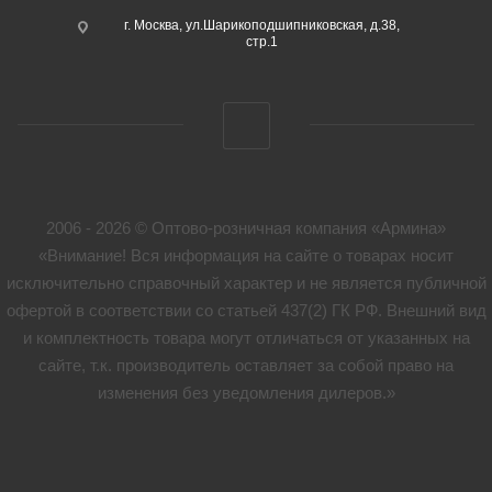
г. Москва, ул.Шарикоподшипниковская, д.38,
стр.1
2006 - 2026 © Оптово-розничная компания «Армина»
«Внимание! Вся информация на сайте о товарах носит
исключительно справочный характер и не является публичной
офертой в соответствии со статьей 437(2) ГК РФ. Внешний вид
и комплектность товара могут отличаться от указанных на
сайте, т.к. производитель оставляет за собой право на
изменения без уведомления дилеров.»