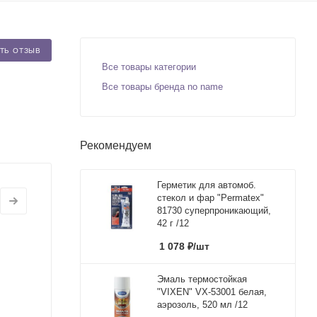
ТЬ ОТЗЫВ
Все товары категории
Все товары бренда no name
Рекомендуем
Герметик для автомоб.
стекол и фар "Permatex"
81730 суперпроникающий,
42 г /12
1 078
₽
/шт
Эмаль термостойкая
"VIXEN" VX-53001 белая,
аэрозоль, 520 мл /12