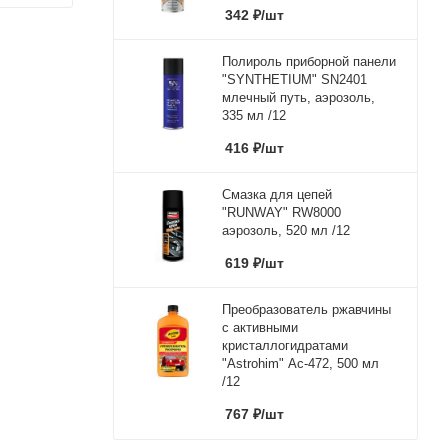
342
₽
/шт
Полироль приборной панели
"SYNTHETIUM" SN2401
млечный путь, аэрозоль,
335 мл /12
416
₽
/шт
Смазка для цепей
"RUNWAY" RW8000
аэрозоль, 520 мл /12
619
₽
/шт
Преобразователь ржавчины
с активными
кристаллогидратами
"Astrohim" Ас-472, 500 мл
/12
767
₽
/шт