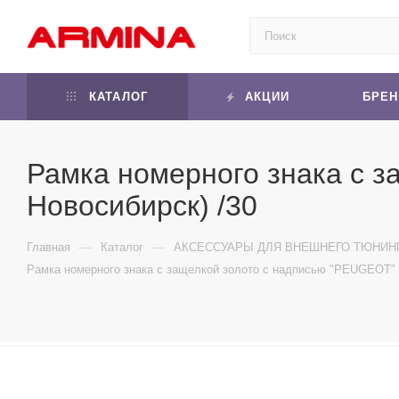
КАТАЛОГ
АКЦИИ
БРЕ
Рамка номерного знака с з
Новосибирск) /30
—
—
Главная
Каталог
АКСЕССУАРЫ ДЛЯ ВНЕШНЕГО ТЮНИН
Рамка номерного знака с защелкой золото с надписью "PEUGEOT" р