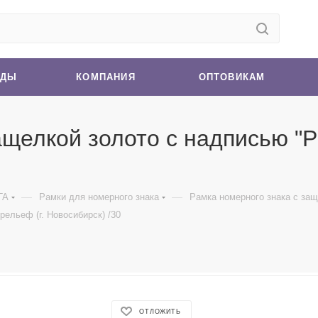
НДЫ
КОМПАНИЯ
ОПТОВИКАМ
ащелкой золото с надписью "
—
—
ГА
Рамки для номерного знака
Рамка номерного знака с защ
ельеф (г. Новосибирск) /30
ОТЛОЖИТЬ