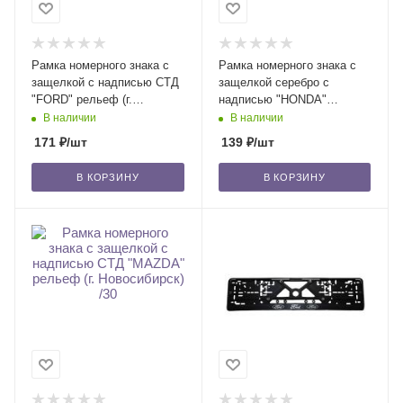
Рамка номерного знака с
Рамка номерного знака с
защелкой с надписью СТД
защелкой серебро с
"FORD" рельеф (г.
надписью "HONDA"
Новосибирск) /30
рельеф (г. Новосибирск) /30
В наличии
В наличии
171
₽
/шт
139
₽
/шт
В КОРЗИНУ
В КОРЗИНУ