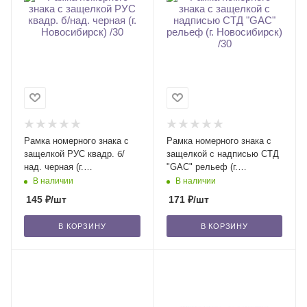
Рамка номерного знака с
Рамка номерного знака с
защелкой РУС квадр. б/
защелкой с надписью СТД
над. черная (г.
"GAC" рельеф (г.
Новосибирск) /30
Новосибирск) /30
В наличии
В наличии
145
₽
/шт
171
₽
/шт
В КОРЗИНУ
В КОРЗИНУ