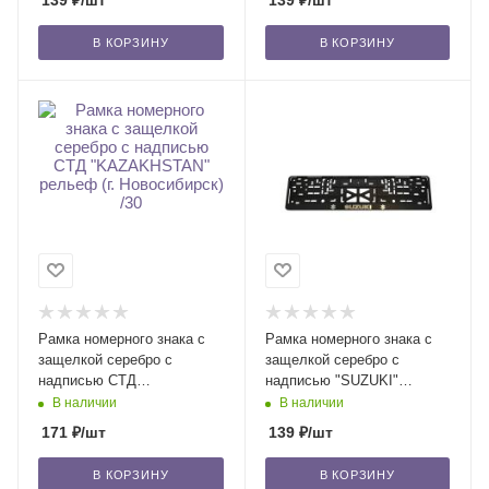
139
₽
/шт
139
₽
/шт
В КОРЗИНУ
В КОРЗИНУ
Рамка номерного знака с
Рамка номерного знака с
защелкой серебро с
защелкой серебро с
надписью СТД
надписью "SUZUKI"
"KAZAKHSTAN" рельеф (г.
рельеф (г. Новосибирск) /30
В наличии
В наличии
Новосибирск) /30
171
₽
/шт
139
₽
/шт
В КОРЗИНУ
В КОРЗИНУ