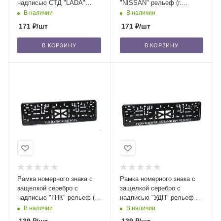
надписью СТД "LADA"
"NISSAN" рельеф (г.
рельеф (г. Новосибирск) /30
Новосибирск) /30
В наличии
В наличии
171
₽
/шт
171
₽
/шт
В КОРЗИНУ
В КОРЗИНУ
Рамка номерного знака с
Рамка номерного знака с
защелкой серебро с
защелкой серебро с
надписью "ГНК" рельеф (г.
надписью "УДП" рельеф (г.
Новосибирск) /30
Новосибирск) /30
В наличии
В наличии