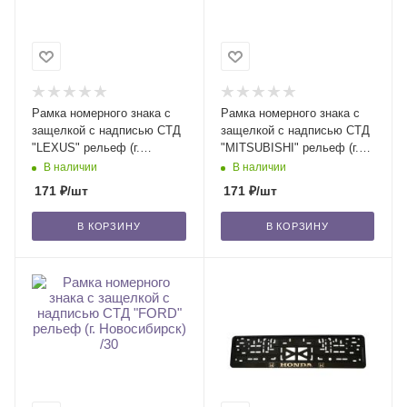
Рамка номерного знака с
Рамка номерного знака с
защелкой с надписью СТД
защелкой с надписью СТД
"LEXUS" рельеф (г.
"MITSUBISHI" рельеф (г.
Новосибирск) /30
Новосибирск) /30
В наличии
В наличии
171
₽
/шт
171
₽
/шт
В КОРЗИНУ
В КОРЗИНУ