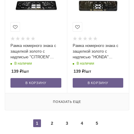
Рамка номерного знака с
Рамка номерного знака с
защелкой золото с
защелкой золото с
надписью "CITROEN"
надписью "HONDA"
рельеф (г. Новосибирск) /30
рельеф (г. Новосибирск) /30
В наличии
В наличии
139
₽
/шт
139
₽
/шт
В КОРЗИНУ
В КОРЗИНУ
ПОКАЗАТЬ ЕЩЕ
1
2
3
4
5