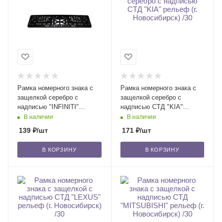
Рамка номерного знака с
Рамка номерного знака с
защелкой серебро с
защелкой серебро с
надписью "INFINITI"
надписью СТД "KIA"
рельеф (г. Новосибирск) /30
рельеф (г. Новосибирск) /30
В наличии
В наличии
139
₽
/шт
171
₽
/шт
В КОРЗИНУ
В КОРЗИНУ