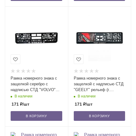
Рамка номерного знака с
Рамка номерного знака с
защелкой серебро с
защелкой с надписью СТД
надписью СТД "VOLVO"
"GEELY" рельеф (г.
рельеф (г. Новосибирск) /30
Новосибирск) /30
В наличии
В наличии
171
₽
/шт
171
₽
/шт
В КОРЗИНУ
В КОРЗИНУ