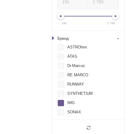
191
2 790
Бренд
ASTROhim
ATAS
Dr.Marcus
RE MARCO
RUNWAY
SYNTHETIUM
IMG
SONAX
Technische Trumpf