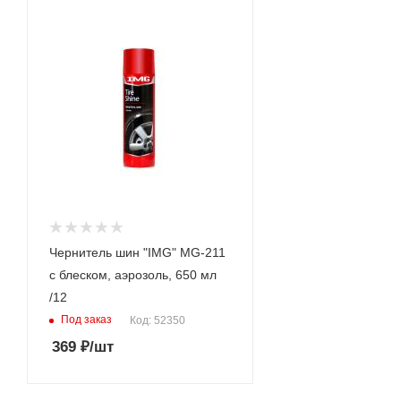
Чернитель шин "IMG" MG-211
с блеском, аэрозоль, 650 мл
/12
Под заказ
Код: 52350
369
₽
/шт