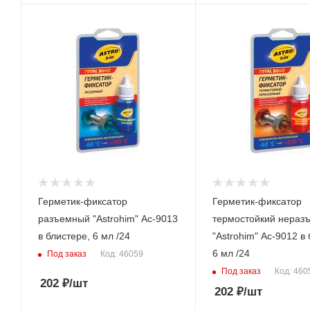
Герметик-фиксатор
Герметик-фиксатор
разъемный "Astrohim" Ас-9013
термостойкий нераз
в блистере, 6 мл /24
"Astrohim" Ас-9012 в 
6 мл /24
Под заказ
Код: 46059
Под заказ
Код: 460
202
₽
/шт
202
₽
/шт