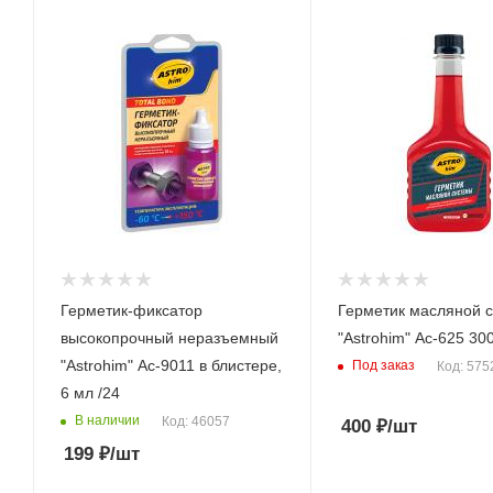
Герметик-фиксатор
Герметик масляной 
высокопрочный неразъемный
"Astrohim" Ас-625 30
"Astrohim" Ас-9011 в блистере,
Под заказ
Код: 575
6 мл /24
В наличии
Код: 46057
400
₽
/шт
199
₽
/шт