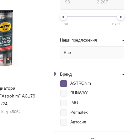
98
2 267
Наши предложения
Все
Бренд
ASTROhim
диатора
RUNWAY
"Astrohim" AC179
IMG
 /24
Код: 45064
Permatex
Автосил