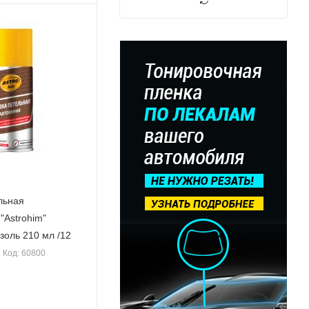
льная
"Astrohim"
золь 210 мл /12
Код: 60800