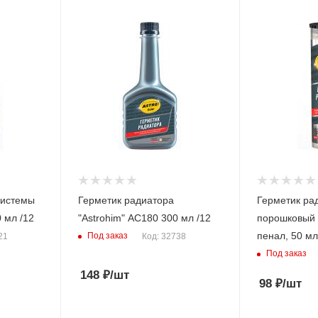
системы
Герметик радиатора
Герметик ра
0 мл /12
"Astrohim" AC180 300 мл /12
порошковый 
пенал, 50 мл
Под заказ
21
Код: 32738
Под заказ
148
₽
/шт
98
₽
/шт