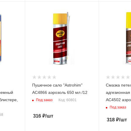
Пушечное сало "Astrohim"
Смазка пете
ъемный
АС4866 аэрозоль 650 мл /12
адгезионная 
блистере,
AC4502 аэро
Под заказ
Код: 60801
Под заказ
58
316
₽
/шт
318
₽
/шт