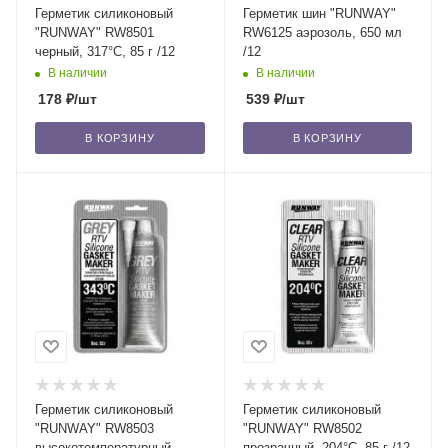
Герметик силиконовый
Герметик шин "RUNWAY"
"RUNWAY" RW8501
RW6125 аэрозоль, 650 мл
черный, 317°С, 85 г /12
/12
В наличии
В наличии
178
₽
/шт
539
₽
/шт
В КОРЗИНУ
В КОРЗИНУ
Герметик силиконовый
Герметик силиконовый
"RUNWAY" RW8503
"RUNWAY" RW8502
высокотемпературный,
прозрачный, 204°С, 85 г /12