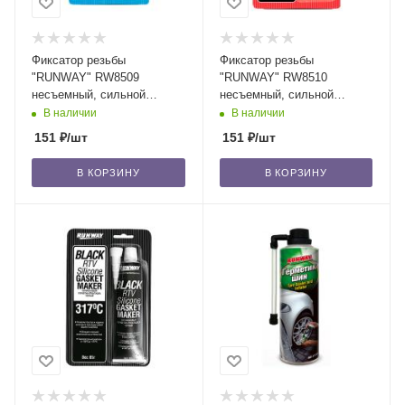
Фиксатор резьбы
Фиксатор резьбы
"RUNWAY" RW8509
"RUNWAY" RW8510
несъемный, сильной
несъемный, сильной
фиксации,
фиксации,
В наличии
В наличии
высокотемпературный,
высокотемпературный,
151
₽
/шт
151
₽
/шт
синий, 10 г /12
красный, 10 г /12/
В КОРЗИНУ
В КОРЗИНУ