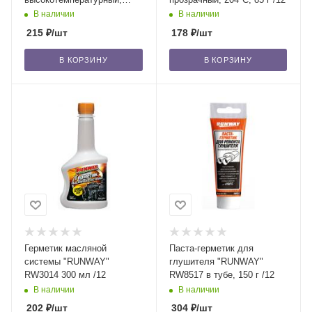
серый, 343°С, 85 г /12
В наличии
В наличии
215
₽
/шт
178
₽
/шт
В КОРЗИНУ
В КОРЗИНУ
Герметик масляной
Паста-герметик для
системы "RUNWAY"
глушителя "RUNWAY"
RW3014 300 мл /12
RW8517 в тубе, 150 г /12
В наличии
В наличии
202
₽
/шт
304
₽
/шт