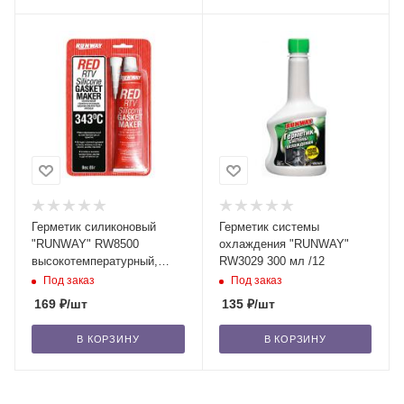
Герметик силиконовый
Герметик системы
"RUNWAY" RW8500
охлаждения "RUNWAY"
высокотемпературный,
RW3029 300 мл /12
красный, 343°С, 85 г /12
Под заказ
Под заказ
169
₽
/шт
135
₽
/шт
В КОРЗИНУ
В КОРЗИНУ