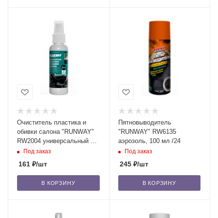
Очиститель пластика и
Пятновыводитель
обивки салона "RUNWAY"
"RUNWAY" RW6135
RW2004 универсальный 2 в
аэрозоль, 100 мл /24
1, 200мл /24
Под заказ
Под заказ
161
₽
/шт
245
₽
/шт
В КОРЗИНУ
В КОРЗИНУ