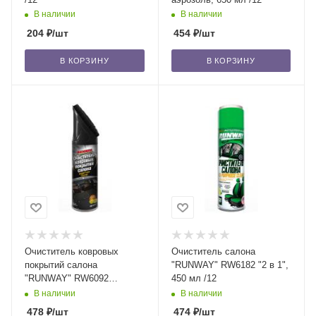
В наличии
В наличии
204
₽
/шт
454
₽
/шт
В КОРЗИНУ
В КОРЗИНУ
Очиститель ковровых
Очиститель салона
покрытий салона
"RUNWAY" RW6182 "2 в 1",
"RUNWAY" RW6092
450 мл /12
аэрозоль, 650 мл /12
В наличии
В наличии
478
₽
/шт
474
₽
/шт