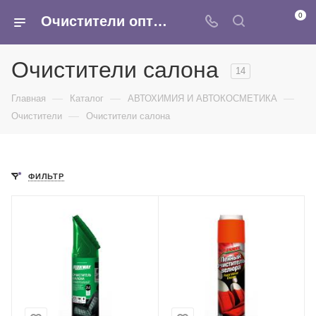
0
Очистители оптом - очиститель двигателя, тормозов, очиститель карбюратора купить в интернет-магазине Армина
Очистители салона
14
—
—
—
Главная
Каталог
АВТОХИМИЯ И АВТОКОСМЕТИКА
—
Очистители
Очистители салона
ФИЛЬТР