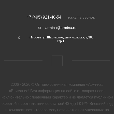
+7 (495) 921-40-54
ЗАКАЗАТЬ ЗВОНОК
armina@armina.ru
г. Москва, ул.Шарикоподшипниковская, д.38,
стр.1
2006 - 2026 © Оптово-розничная компания «Армина»
«Внимание! Вся информация на сайте о товарах носит
исключительно справочный характер и не является публичной
офертой в соответствии со статьей 437(2) ГК РФ. Внешний вид
и комплектность товара могут отличаться от указанных на