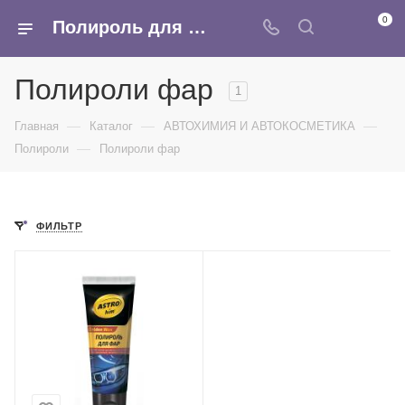
0
Полироль для фар, купить полироль для салона, пластика, кузова автомобиля в интернет-магазине Армина
Полироли фар
1
—
—
—
Главная
Каталог
АВТОХИМИЯ И АВТОКОСМЕТИКА
—
Полироли
Полироли фар
ФИЛЬТР