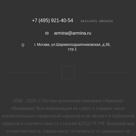
+7 (495) 921-40-54
ЗАКАЗАТЬ ЗВОНОК
armina@armina.ru
г. Москва, ул.Шарикоподшипниковская, д.38,
стр.1
2006 - 2026 © Оптово-розничная компания «Армина»
«Внимание! Вся информация на сайте о товарах носит
исключительно справочный характер и не является публичной
офертой в соответствии со статьей 437(2) ГК РФ. Внешний вид
и комплектность товара могут отличаться от указанных на