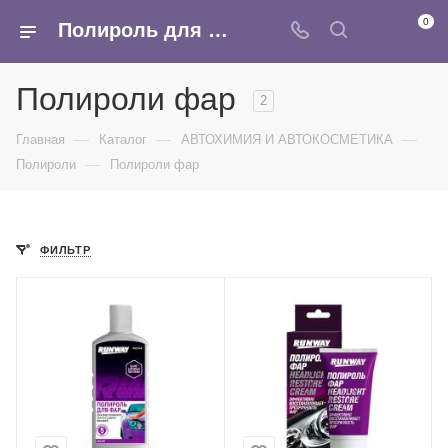
0
Полироль для фар, купить полироль для салона, пластика, кузова автомобиля в интернет-магазине Армина
Полироли фар
2
—
—
—
Главная
Каталог
АВТОХИМИЯ И АВТОКОСМЕТИКА
—
Полироли
Полироли фар
ФИЛЬТР