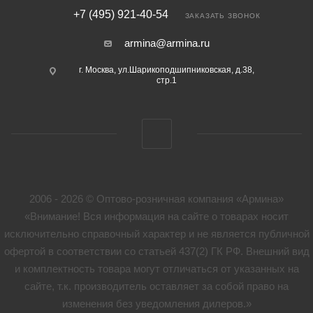
+7 (495) 921-40-54
ЗАКАЗАТЬ ЗВОНОК
armina@armina.ru
г. Москва, ул.Шарикоподшипниковская, д.38,
стр.1
2006 - 2026 © Оптово-розничная компания «Армина»
«Внимание! Вся информация на сайте о товарах носит
исключительно справочный характер и не является публичной
офертой в соответствии со статьей 437(2) ГК РФ. Внешний вид
и комплектность товара могут отличаться от указанных на
сайте, т.к. производитель оставляет за собой право на
изменения без уведомления дилеров.»