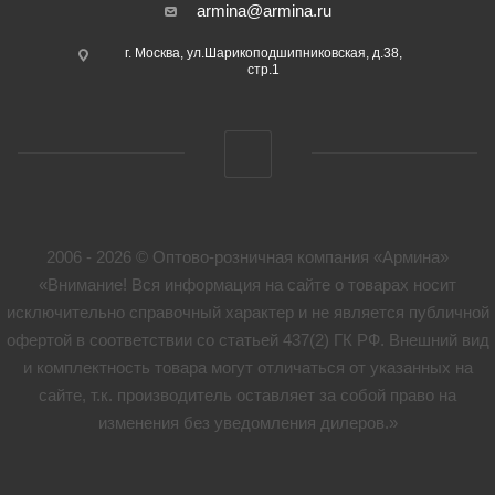
armina@armina.ru
г. Москва, ул.Шарикоподшипниковская, д.38,
стр.1
2006 - 2026 © Оптово-розничная компания «Армина»
«Внимание! Вся информация на сайте о товарах носит
исключительно справочный характер и не является публичной
офертой в соответствии со статьей 437(2) ГК РФ. Внешний вид
и комплектность товара могут отличаться от указанных на
сайте, т.к. производитель оставляет за собой право на
изменения без уведомления дилеров.»