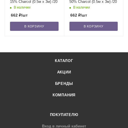
15% Сharcol (0.5м х 3м) /20
50% Сharcol (0.5м х 3м) /20
В наличии
В наличии
662
₽
/шт
662
₽
/шт
В КОРЗИНУ
В КОРЗИНУ
КАТАЛОГ
АКЦИИ
БРЕНДЫ
КОМПАНИЯ
ПОКУПАТЕЛЮ
Вход в личный кабинет