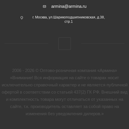
armina@armina.ru
г. Москва, ул.Шарикоподшипниковская, д.38,
стр.1
2006 - 2026 © Оптово-розничная компания «Армина»
«Внимание! Вся информация на сайте о товарах носит
исключительно справочный характер и не является публичной
офертой в соответствии со статьей 437(2) ГК РФ. Внешний вид
и комплектность товара могут отличаться от указанных на
сайте, т.к. производитель оставляет за собой право на
изменения без уведомления дилеров.»