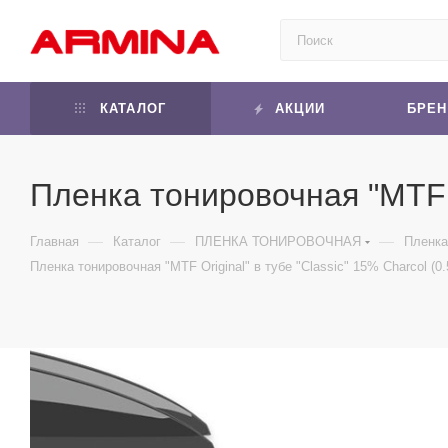
КАТАЛОГ
АКЦИИ
БРЕ
Пленка тонировочная "MTF Or
—
—
—
Главная
Каталог
ПЛЕНКА ТОНИРОВОЧНАЯ
Пленка
Пленка тонировочная "MTF Original" в тубе "Classic" 15% Сharcol (0.