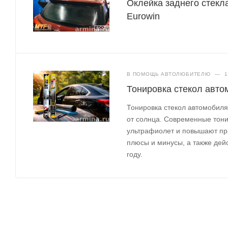
Оклейка заднего стекл
Eurowin
В ПОМОЩЬ АВТОЛЮБИТЕЛЮ
—
1
Тонировка стекол авто
Тонировка стекол автомобил
от солнца. Современные тон
ультрафиолет и повышают при
плюсы и минусы, а также дей
году.