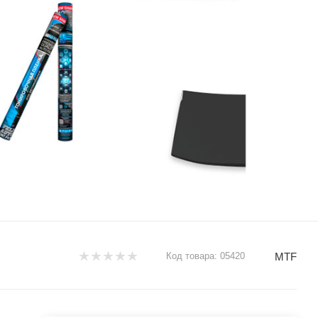
MTF
Код товара:
05420