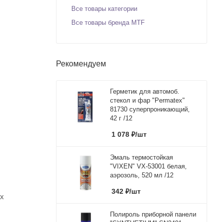
Все товары категории
Все товары бренда MTF
Рекомендуем
Герметик для автомоб.
стекол и фар "Permatex"
81730 суперпроникающий,
42 г /12
1 078
₽
/шт
Эмаль термостойкая
"VIXEN" VX-53001 белая,
аэрозоль, 520 мл /12
342
₽
/шт
ых
Полироль приборной панели