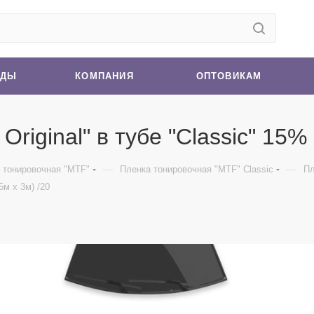
НДЫ
КОМПАНИЯ
ОПТОВИКАМ
iginal" в тубе "Classic" 15% 
—
—
 тонировочная "MTF"
Пленка тонировочная "MTF" Classic
Пл
5м х 3м) /20