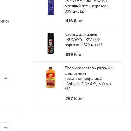
"SYNTHETIUM" SN2401
млечный путь, аэрозоль,
335 мл /12
416
₽
/шт
а 85%
Смазка для цепей
"RUNWAY" RW8000
аэрозоль, 520 мл /12
619
₽
/шт
Преобразователь ржавчины
с активными
кристаллогидратами
"Astrohim" Ас-472, 500 мл
/12
767
₽
/шт