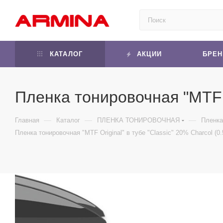
КАТАЛОГ
АКЦИИ
БРЕ
Пленка тонировочная "MTF Or
—
—
—
Главная
Каталог
ПЛЕНКА ТОНИРОВОЧНАЯ
Пленка
Пленка тонировочная "MTF Original" в тубе "Classic" 20% Сharcol (0.