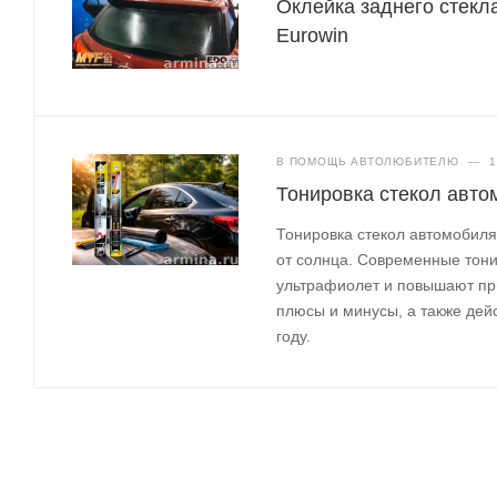
Оклейка заднего стекл
Eurowin
В ПОМОЩЬ АВТОЛЮБИТЕЛЮ
—
1
Тонировка стекол авто
Тонировка стекол автомобил
от солнца. Современные тон
ультрафиолет и повышают при
плюсы и минусы, а также дей
году.