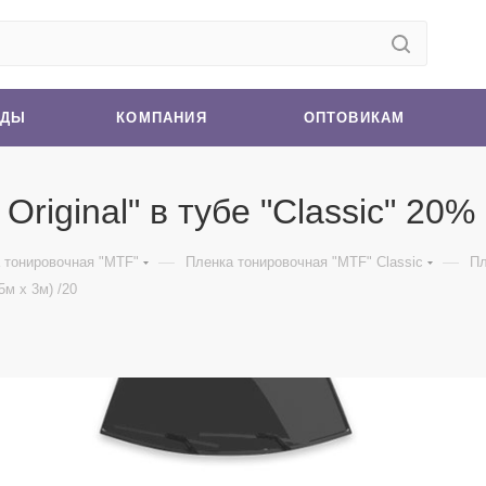
НДЫ
КОМПАНИЯ
ОПТОВИКАМ
iginal" в тубе "Classic" 20% 
—
—
 тонировочная "MTF"
Пленка тонировочная "MTF" Classic
Пл
5м х 3м) /20