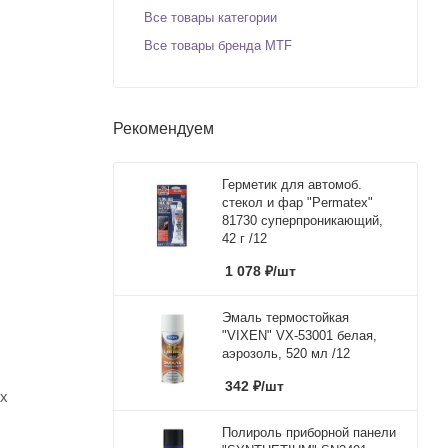
Все товары категории
Все товары бренда MTF
Рекомендуем
Герметик для автомоб.
стекол и фар "Permatex"
81730 суперпроникающий,
42 г /12
1 078
₽
/шт
Эмаль термостойкая
"VIXEN" VX-53001 белая,
аэрозоль, 520 мл /12
342
₽
/шт
ых
Полироль приборной панели