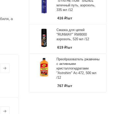
"SYNTHETIUM" SN2401
млечный путь, аэрозоль,
335 мл /12
416
₽
/шт
биля, а
Смазка для цепей
"RUNWAY" RW8000
аэрозоль, 520 мл /12
619
₽
/шт
Преобразователь ржавчины
с активными
кристаллогидратами
"Astrohim" Ас-472, 500 мл
/12
767
₽
/шт