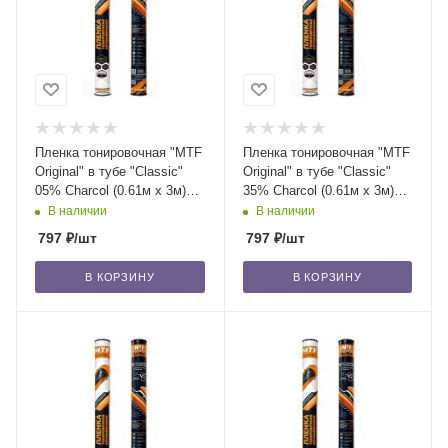
Пленка тонировочная "MTF
Пленка тонировочная "MTF
Original" в тубе "Classic"
Original" в тубе "Classic"
05% Сharcol (0.61м х 3м)
35% Сharcol (0.61м х 3м)
/20
/20
В наличии
В наличии
797
₽
/шт
797
₽
/шт
В КОРЗИНУ
В КОРЗИНУ