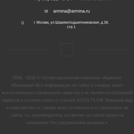
armina@armina.ru
г. Москва, ул.Шарикоподшипниковская, д.38,
стр.1
2006 - 2026 © Оптово-розничная компания «Армина»
«Внимание! Вся информация на сайте о товарах носит
исключительно справочный характер и не является публичной
офертой в соответствии со статьей 437(2) ГК РФ. Внешний вид
и комплектность товара могут отличаться от указанных на
сайте, т.к. производитель оставляет за собой право на
изменения без уведомления дилеров.»