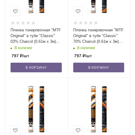
Пленка тонировочная "MTF
Пленка тонировочная "MTF
Original" в тубе "Classic"
Original" в тубе "Classic"
03% Сharcol (0.61м х 3м)
70% Сharcol (0.61м х 3м)
/20
/20
В наличии
В наличии
797
₽
/шт
797
₽
/шт
В КОРЗИНУ
В КОРЗИНУ