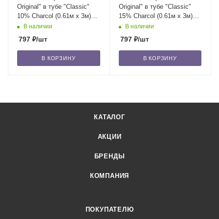
Original" в тубе "Classic"
Original" в тубе "Classic"
10% Сharcol (0.61м х 3м)
15% Сharcol (0.61м х 3м)
/20
/20
В наличии
В наличии
797
₽
/шт
797
₽
/шт
В КОРЗИНУ
В КОРЗИНУ
КАТАЛОГ
АКЦИИ
БРЕНДЫ
КОМПАНИЯ
ПОКУПАТЕЛЮ