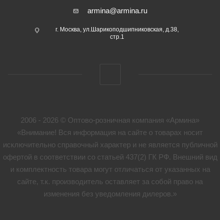
armina@armina.ru
г. Москва, ул.Шарикоподшипниковская, д.38,
стр.1
2006 - 2026 © Оптово-розничная компания «Армина»
«Внимание! Вся информация на сайте о товарах носит
исключительно справочный характер и не является публичной
офертой в соответствии со статьей 437(2) ГК РФ. Внешний вид
и комплектность товара могут отличаться от указанных на
сайте, т.к. производитель оставляет за собой право на
изменения без уведомления дилеров.»