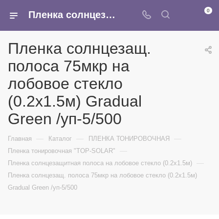
0
Пленка солнцезащ. полоса 75мкр на лобовое стекло (0.2x1.5м) Gradual Green /уп-5/500 - купить в интернет-магазине Армина
Пленка солнцезащ.
полоса 75мкр на
лобовое стекло
(0.2x1.5м) Gradual
Green /уп-5/500
—
—
—
Главная
Каталог
ПЛЕНКА ТОНИРОВОЧНАЯ
—
Пленка тонировочная "TOP-SOLAR"
—
Пленка солнцезащитная полоса на лобовое стекло (0.2x1.5м)
Пленка солнцезащ. полоса 75мкр на лобовое стекло (0.2x1.5м)
Gradual Green /уп-5/500