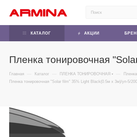
КАТАЛОГ
АКЦИИ
БРЕ
Пленка тонировочная "Solar 
—
—
—
Главная
Каталог
ПЛЕНКА ТОНИРОВОЧНАЯ
Пленка
Пленка тонировочная "Solar film" 35% Light Black(0.5м x 3м)/уп-5/20