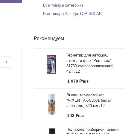
Все товары категории
Все товары бренда TOP-SOLAR
Рекомендуем
Герметик для автомоб.
стекол и фар "Permatex"
81730 суперпроникающий,
42 г /12
1 078
₽
/шт
Эмаль термостойкая
"VIXEN" VX-53001 белая,
аэрозоль, 520 мл /12
342
₽
/шт
Полироль приборной панели