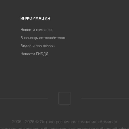
ИНФОРМАЦИЯ
Новости компании
В помощь автолюбителю
Видео и про-обзоры
Новости ГИБДД
2006 - 2026 © Оптово-розничная компания «Армина»
ючительно справочный характер и не является публичной оферт