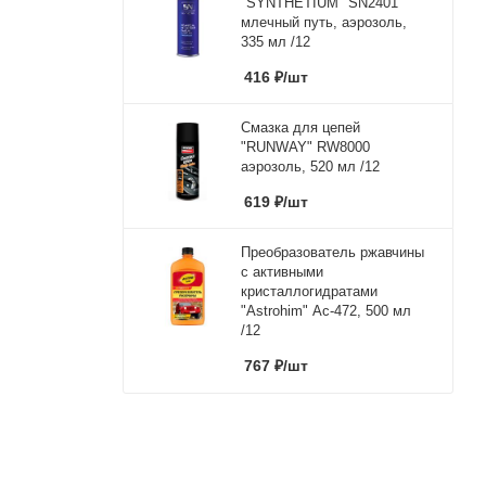
"SYNTHETIUM" SN2401
млечный путь, аэрозоль,
335 мл /12
416
₽
/шт
Смазка для цепей
"RUNWAY" RW8000
аэрозоль, 520 мл /12
619
₽
/шт
Преобразователь ржавчины
с активными
кристаллогидратами
"Astrohim" Ас-472, 500 мл
/12
767
₽
/шт