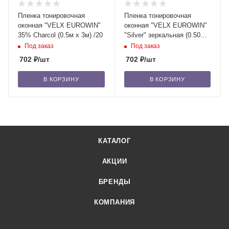
Пленка тонировочная
Пленка тонировочная
оконная "VELX EUROWIN"
оконная "VELX EUROWIN"
35% Сharcol (0.5м х 3м) /20
"Silver" зеркальная (0.50м х
3м) /20
Под заказ
Под заказ
702
₽
/шт
702
₽
/шт
В КОРЗИНУ
В КОРЗИНУ
КАТАЛОГ
АКЦИИ
БРЕНДЫ
КОМПАНИЯ