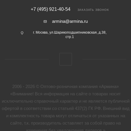
+7 (495) 921-40-54
ЗАКАЗАТЬ ЗВОНОК
armina@armina.ru
г. Москва, ул.Шарикоподшипниковская, д.38,
стр.1
2006 - 2026 © Оптово-розничная компания «Армина»
«Внимание! Вся информация на сайте о товарах носит
исключительно справочный характер и не является публичной
офертой в соответствии со статьей 437(2) ГК РФ. Внешний вид
и комплектность товара могут отличаться от указанных на
сайте, т.к. производитель оставляет за собой право на
изменения без уведомления дилеров.»