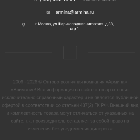
armina@armina.ru
г. Москва, ул.Шарикоподшипниковская, д.38,
стр.1
2006 - 2026 © Оптово-розничная компания «Армина»
«Внимание! Вся информация на сайте о товарах носит
исключительно справочный характер и не является публичной
офертой в соответствии со статьей 437(2) ГК РФ. Внешний вид
и комплектность товара могут отличаться от указанных на
сайте, т.к. производитель оставляет за собой право на
изменения без уведомления дилеров.»