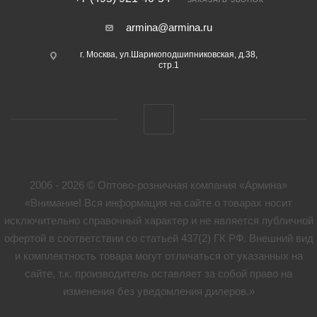
armina@armina.ru
г. Москва, ул.Шарикоподшипниковская, д.38,
стр.1
2006 - 2026 © Оптово-розничная компания «Армина»
«Внимание! Вся информация на сайте о товарах носит
исключительно справочный характер и не является публичной
офертой в соответствии со статьей 437(2) ГК РФ. Внешний вид
и комплектность товара могут отличаться от указанных на
сайте, т.к. производитель оставляет за собой право на
изменения без уведомления дилеров.»