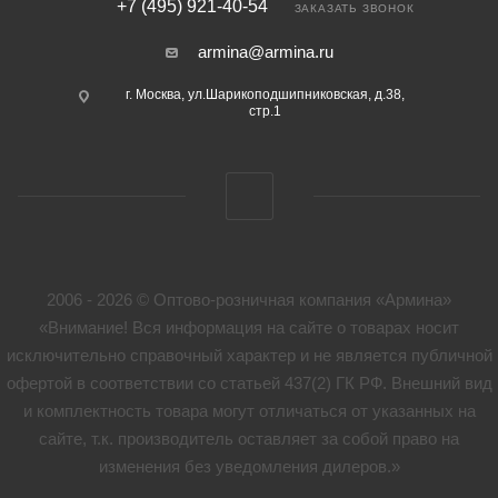
+7 (495) 921-40-54
ЗАКАЗАТЬ ЗВОНОК
armina@armina.ru
г. Москва, ул.Шарикоподшипниковская, д.38,
стр.1
2006 - 2026 © Оптово-розничная компания «Армина»
«Внимание! Вся информация на сайте о товарах носит
исключительно справочный характер и не является публичной
офертой в соответствии со статьей 437(2) ГК РФ. Внешний вид
и комплектность товара могут отличаться от указанных на
сайте, т.к. производитель оставляет за собой право на
изменения без уведомления дилеров.»