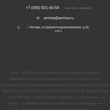
+7 (495) 921-40-54
ЗАКАЗАТЬ ЗВОНОК
armina@armina.ru
г. Москва, ул.Шарикоподшипниковская, д.38,
стр.1
2006 - 2026 © Оптово-розничная компания «Армина»
«Внимание! Вся информация на сайте о товарах носит
исключительно справочный характер и не является публичной
офертой в соответствии со статьей 437(2) ГК РФ. Внешний вид
и комплектность товара могут отличаться от указанных на
сайте, т.к. производитель оставляет за собой право на
изменения без уведомления дилеров.»