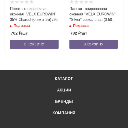
Пленка тонировочная
Пленка тонировочная
оконная "VELX EUROWIN"
оконная "VELX EUROWIN"
35% Сharcol (0.5м х 3м) /20
"Silver" зеркальная (0.50м х
3м) /20
Под заказ
Под заказ
702
₽
/шт
702
₽
/шт
В КОРЗИНУ
В КОРЗИНУ
КАТАЛОГ
АКЦИИ
БРЕНДЫ
КОМПАНИЯ