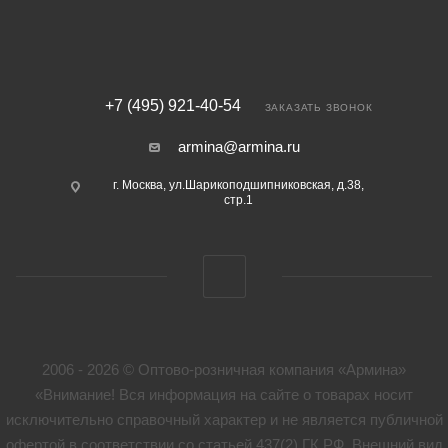
+7 (495) 921-40-54
ЗАКАЗАТЬ ЗВОНОК
armina@armina.ru
г. Москва, ул.Шарикоподшипниковская, д.38,
стр.1
2006 - 2026 © Оптово-розничная компания «Армина»
«Внимание! Вся информация на сайте о товарах носит
исключительно справочный характер и не является публичной
офертой в соответствии со статьей 437(2) ГК РФ. Внешний вид