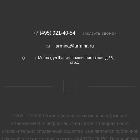
+7 (495) 921-40-54
ЗАКАЗАТЬ ЗВОНОК
armina@armina.ru
г. Москва, ул.Шарикоподшипниковская, д.38,
стр.1
2006 - 2026 © Оптово-розничная компания «Армина»
«Внимание! Вся информация на сайте о товарах носит
исключительно справочный характер и не является публичной
офертой в соответствии со статьей 437(2) ГК РФ. Внешний вид