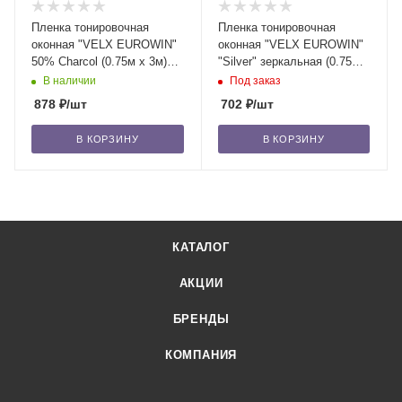
Пленка тонировочная
Пленка тонировочная
оконная "VELX EUROWIN"
оконная "VELX EUROWIN"
50% Сharcol (0.75м х 3м)
"Silver" зеркальная (0.75м х
/20
3м) /20
В наличии
Под заказ
878
₽
/шт
702
₽
/шт
В КОРЗИНУ
В КОРЗИНУ
КАТАЛОГ
АКЦИИ
БРЕНДЫ
КОМПАНИЯ