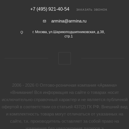
+7 (495) 921-40-54
ЗАКАЗАТЬ ЗВОНОК
armina@armina.ru
г. Москва, ул.Шарикоподшипниковская, д.38,
стр.1
2006 - 2026 © Оптово-розничная компания «Армина»
«Внимание! Вся информация на сайте о товарах носит
исключительно справочный характер и не является публичной
офертой в соответствии со статьей 437(2) ГК РФ. Внешний вид
и комплектность товара могут отличаться от указанных на
сайте, т.к. производитель оставляет за собой право на
изменения без уведомления дилеров.»