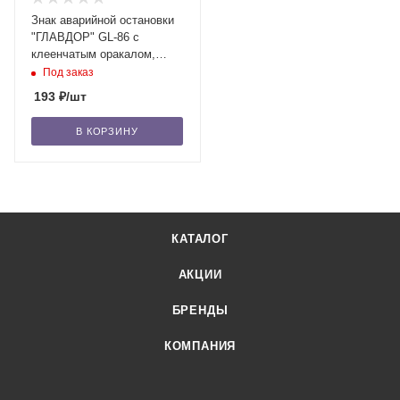
Знак аварийной остановки
"ГЛАВДОР" GL-86 с
клеенчатым оракалом,
пласт. бокс, на пласт.
Под заказ
ножках /50
193
₽
/шт
В КОРЗИНУ
КАТАЛОГ
АКЦИИ
БРЕНДЫ
КОМПАНИЯ