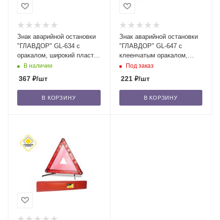
Знак аварийной остановки
Знак аварийной остановки
"ГЛАВДОР" GL-634 с
"ГЛАВДОР" GL-647 с
оракалом, широкий пласт.
клеенчатым оракалом,
бокс, на металл. спицах /20
пласт. бокс, на металл.
В наличии
Под заказ
ножках /50
367
₽
/шт
221
₽
/шт
В КОРЗИНУ
В КОРЗИНУ