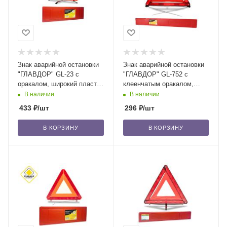
Знак аварийной остановки
Знак аварийной остановки
"ГЛАВДОР" GL-23 с
"ГЛАВДОР" GL-752 с
оракалом, широкий пласт.
клеенчатым оракалом,
бокс, на металл. ножках
пласт. бокс, на металл.
В наличии
В наличии
/20
спицах /50
433
₽
/шт
296
₽
/шт
В КОРЗИНУ
В КОРЗИНУ