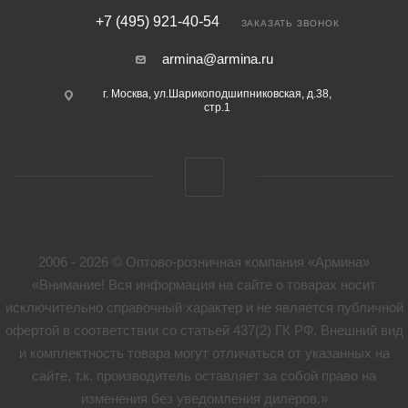
+7 (495) 921-40-54
ЗАКАЗАТЬ ЗВОНОК
armina@armina.ru
г. Москва, ул.Шарикоподшипниковская, д.38,
стр.1
2006 - 2026 © Оптово-розничная компания «Армина»
«Внимание! Вся информация на сайте о товарах носит
исключительно справочный характер и не является публичной
офертой в соответствии со статьей 437(2) ГК РФ. Внешний вид
и комплектность товара могут отличаться от указанных на
сайте, т.к. производитель оставляет за собой право на
изменения без уведомления дилеров.»