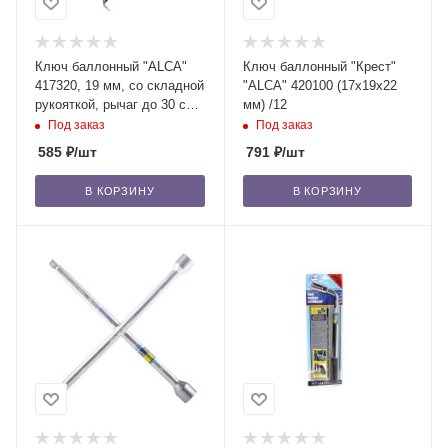
Ключ баллонный "ALCА"
Ключ баллонный "Крест"
417320, 19 мм, со складной
"ALCА" 420100 (17х19х22
рукояткой, рычаг до 30 см
мм) /12
/20
Под заказ
Под заказ
585
₽
/шт
791
₽
/шт
В КОРЗИНУ
В КОРЗИНУ