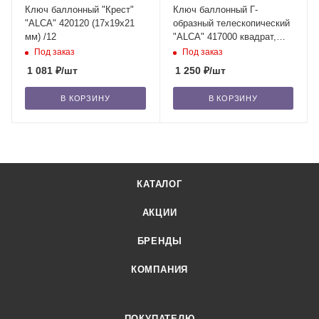
Ключ баллонный "Крест"
Ключ баллонный Г-
"ALCА" 420120 (17х19х21
образный телескопический
мм) /12
"ALCА" 417000 квадрат,
17х19 мм, 1/2" /10
Под заказ
Под заказ
1 081
₽
/шт
1 250
₽
/шт
В КОРЗИНУ
В КОРЗИНУ
КАТАЛОГ
АКЦИИ
БРЕНДЫ
КОМПАНИЯ
ПОКУПАТЕЛЮ