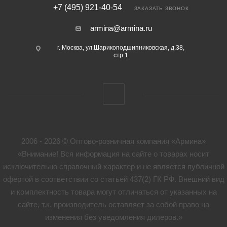
+7 (495) 921-40-54
ЗАКАЗАТЬ ЗВОНОК
armina@armina.ru
г. Москва, ул.Шарикоподшипниковская, д.38,
стр.1
2006 - 2026 © Оптово-розничная компания «Армина»
«Внимание! Вся информация на сайте о товарах носит
исключительно справочный характер и не является публичной
офертой в соответствии со статьей 437(2) ГК РФ. Внешний вид
и комплектность товара могут отличаться от указанных на
сайте, т.к. производитель оставляет за собой право на
изменения без уведомления дилеров.»