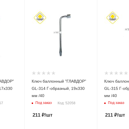
ЛАВДОР"
Ключ баллонный "ГЛАВДОР"
Ключ балло
17х330
GL-314 Г-образный, 19х330
GL-315 Г-об
мм /40
мм /40
Под заказ
Под заказ
57
Код: 52058
211
₽
/шт
211
₽
/шт