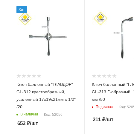
Хит
Ключ баллонный "ГЛАВДОР"
Ключ баллонный "Г
GL-312 крестообразный,
GL-313 Г-образный, 
усиленный 17х19х21мм х 1/2"
мм /50
/20
Под заказ
Код: 520
В наличии
Код: 52056
211
₽
/шт
652
₽
/шт