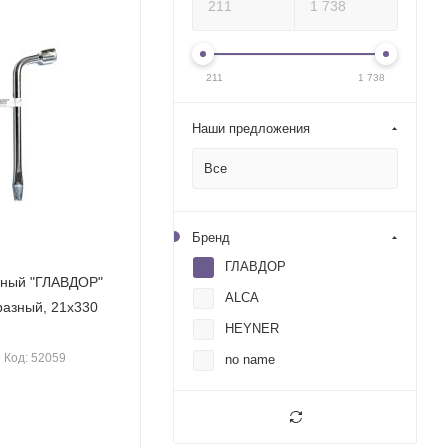
211
1 738
Наши предложения
Все
Бренд
ГЛАВДОР
нный "ГЛАВДОР"
ALCA
разный, 21х330
HEYNER
Код: 52059
no name