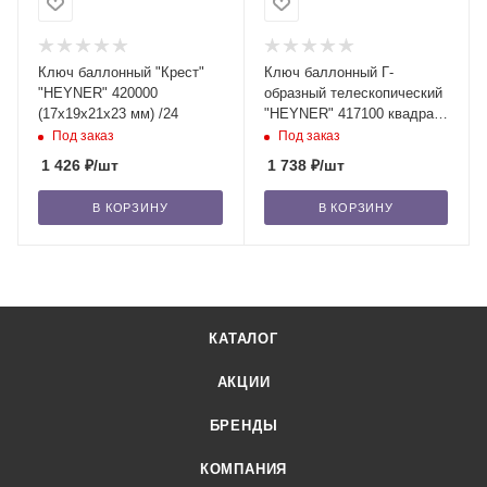
Ключ баллонный "Крест"
Ключ баллонный Г-
"HEYNER" 420000
образный телескопический
(17х19х21х23 мм) /24
"HEYNER" 417100 квадрат,
17х19x21x23 мм, 1/2" /10
Под заказ
Под заказ
1 426
₽
/шт
1 738
₽
/шт
В КОРЗИНУ
В КОРЗИНУ
КАТАЛОГ
АКЦИИ
БРЕНДЫ
КОМПАНИЯ