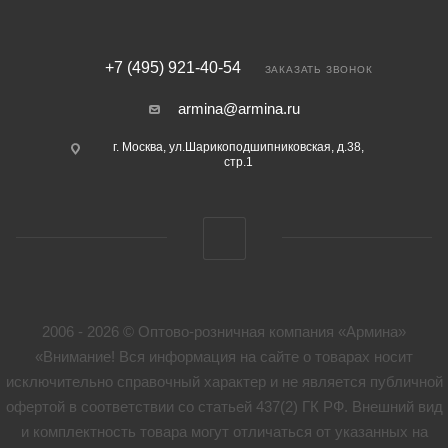
+7 (495) 921-40-54
ЗАКАЗАТЬ ЗВОНОК
armina@armina.ru
г. Москва, ул.Шарикоподшипниковская, д.38,
стр.1
2006 - 2026 © Оптово-розничная компания «Армина»
«Внимание! Вся информация на сайте о товарах носит
исключительно справочный характер и не является публичной
офертой в соответствии со статьей 437(2) ГК РФ. Внешний вид
и комплектность товара могут отличаться от указанных на