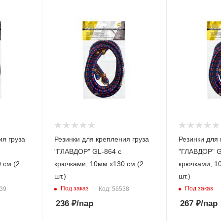
ия груза
Резинки для крепления груза
Резинки для 
"ГЛАВДОР" GL-864 с
"ГЛАВДОР" G
 см (2
крючками, 10мм х130 см (2
крючками, 1
шт.)
шт.)
Под заказ
Под заказ
539
Код: 56538
236
₽
/пар
267
₽
/пар