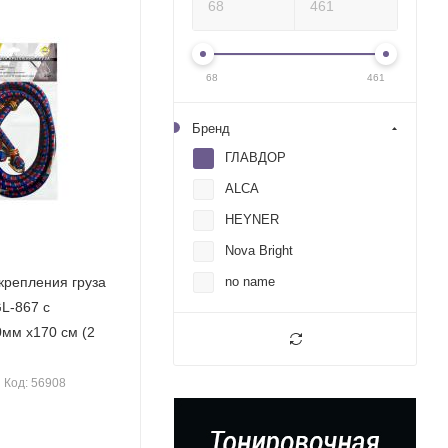
68
461
Бренд
ГЛАВДОР
ALCA
HEYNER
Nova Bright
крепления груза
no name
L-867 с
0мм х170 см (2
Код: 56908