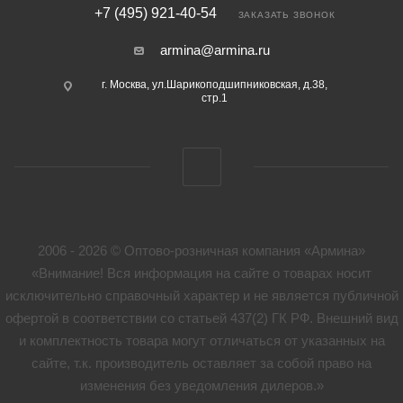
+7 (495) 921-40-54
ЗАКАЗАТЬ ЗВОНОК
armina@armina.ru
г. Москва, ул.Шарикоподшипниковская, д.38,
стр.1
2006 - 2026 © Оптово-розничная компания «Армина»
«Внимание! Вся информация на сайте о товарах носит
исключительно справочный характер и не является публичной
офертой в соответствии со статьей 437(2) ГК РФ. Внешний вид
и комплектность товара могут отличаться от указанных на
сайте, т.к. производитель оставляет за собой право на
изменения без уведомления дилеров.»