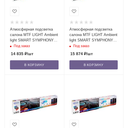
Атмосферная подсветка
Атмосферная подсветка
салона MTF LIGHT Ambient
салона MTF LIGHT Ambient
light SMART SYMPHONY
light SMART SYMPHONY
M4 voice edition, 18 элем
M4 voice edition, 18 элем.
Под заказ
Под заказ
14 835
₽
/шт
15 874
₽
/шт
В КОРЗИНУ
В КОРЗИНУ