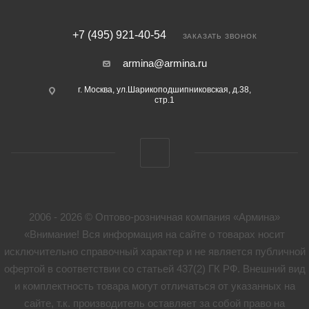
+7 (495) 921-40-54
ЗАКАЗАТЬ ЗВОНОК
armina@armina.ru
г. Москва, ул.Шарикоподшипниковская, д.38,
стр.1
2006 - 2026 © Оптово-розничная компания «Армина»
«Внимание! Вся информация на сайте о товарах носит
исключительно справочный характер и не является публичной
офертой в соответствии со статьей 437(2) ГК РФ. Внешний вид
и комплектность товара могут отличаться от указанных на
сайте, т.к. производитель оставляет за собой право на