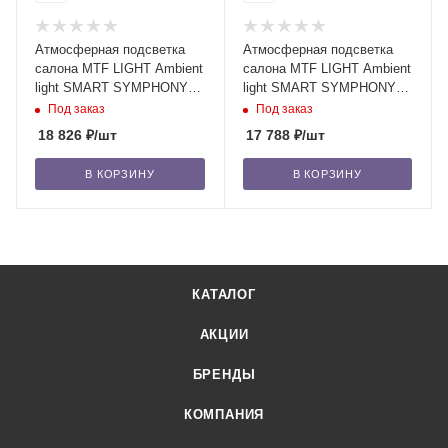
Атмосферная подсветка
Атмосферная подсветка
салона MTF LIGHT Ambient
салона MTF LIGHT Ambient
light SMART SYMPHONY
light SMART SYMPHONY
M4 voice edition, 24 элем.,
M4 voice edition, 24 элем.,
Под заказ
Под заказ
упр.
упр.
18 826
₽
/шт
17 788
₽
/шт
В КОРЗИНУ
В КОРЗИНУ
КАТАЛОГ
АКЦИИ
БРЕНДЫ
КОМПАНИЯ