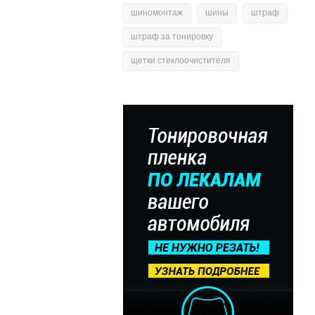
шиномонтаж
шины
штраф
штраф за тонировку
щетки стеклоочистителя