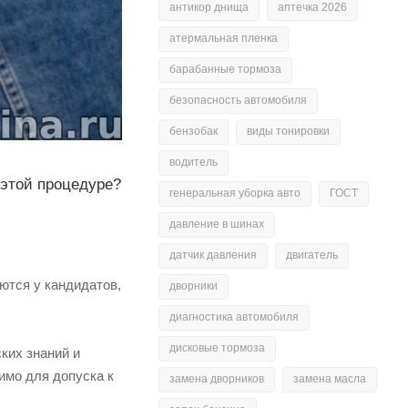
антикор днища
аптечка 2026
атермальная пленка
барабанные тормоза
безопасность автомобиля
бензобак
виды тонировки
водитель
 этой процедуре?
генеральная уборка авто
ГОСТ
давление в шинах
датчик давления
двигатель
ются у кандидатов,
дворники
диагностика автомобиля
дисковые тормоза
ких знаний и
имо для допуска к
замена дворников
замена масла