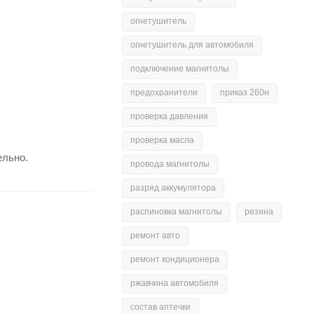
огнетушитель
огнетушитель для автомобиля
подключение магнитолы
предохранители
приказ 260н
проверка давления
проверка масла
ельно.
провода магнитолы
разряд аккумулятора
распиновка магнитолы
резина
ремонт авто
ремонт кондиционера
ржавчина автомобиля
состав аптечки