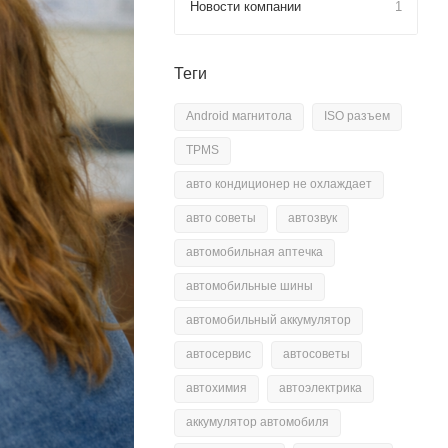
Новости компании
1
Теги
Android магнитола
ISO разъем
TPMS
авто кондиционер не охлаждает
авто советы
автозвук
автомобильная аптечка
автомобильные шины
автомобильный аккумулятор
автосервис
автосоветы
автохимия
автоэлектрика
аккумулятор автомобиля