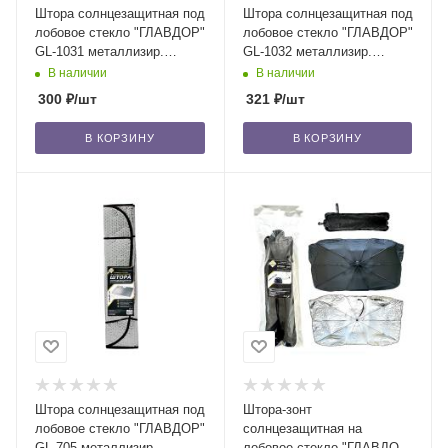
Штора солнцезащитная под
Штора солнцезащитная под
лобовое стекло "ГЛАВДОР"
лобовое стекло "ГЛАВДОР"
GL-1031 металлизир.
GL-1032 металлизир.
фольга, серебро, 150х90
фольга, серебро, 160х90
В наличии
В наличии
см /50
см /50
300
₽
/шт
321
₽
/шт
В КОРЗИНУ
В КОРЗИНУ
Штора солнцезащитная под
Штора-зонт
лобовое стекло "ГЛАВДОР"
солнцезащитная на
GL-705 металлизир.
лобовое стекло "ГЛАВДОР"