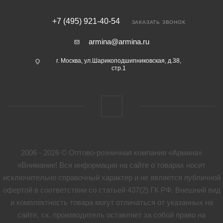
+7 (495) 921-40-54
ЗАКАЗАТЬ ЗВОНОК
armina@armina.ru
г. Москва, ул.Шарикоподшипниковская, д.38,
стр.1
2006 - 2026 © Оптово-розничная компания «Армина»
«Внимание! Вся информация на сайте о товарах носит
исключительно справочный характер и не является публичной
офертой в соответствии со статьей 437(2) ГК РФ. Внешний вид
и комплектность товара могут отличаться от указанных на
сайте, т.к. производитель оставляет за собой право на