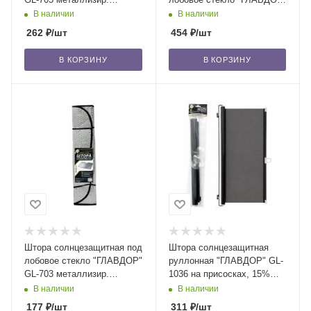
фольга, серебро, 150х80
GL-1006 140x79 см /50
В наличии
В наличии
см /50
262
₽
/шт
454
₽
/шт
В КОРЗИНУ
В КОРЗИНУ
Штора солнцезащитная под
Штора солнцезащитная
лобовое стекло "ГЛАВДОР"
руллонная "ГЛАВДОР" GL-
GL-703 металлизир.
1036 на присосках, 15%
фольга, серебро, 130х60
(58х130 см)/50
В наличии
В наличии
см /50
177
₽
/шт
311
₽
/шт