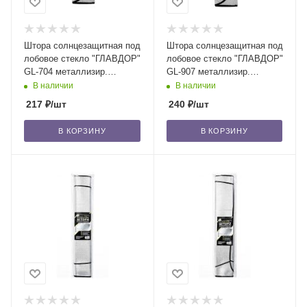
Штора солнцезащитная под
Штора солнцезащитная под
лобовое стекло "ГЛАВДОР"
лобовое стекло "ГЛАВДОР"
GL-704 металлизир.
GL-907 металлизир.
фольга, серебро, 140х70
фольга, серебро, 150х70
В наличии
В наличии
см /50
см /50
217
₽
/шт
240
₽
/шт
В КОРЗИНУ
В КОРЗИНУ