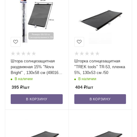
Штора солнцезащитная
Шторка солнцезащитная
раздвижная 15% "Nova
"TREK tools" TR-53, пленка
Bright" , 130х58 см (49016)
5%, 130х53 см /50
/50
В наличии
В наличии
395
₽
/шт
404
₽
/шт
В КОРЗИНУ
В КОРЗИНУ