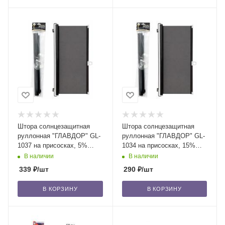
Штора солнцезащитная
Штора солнцезащитная
руллонная "ГЛАВДОР" GL-
руллонная "ГЛАВДОР" GL-
1037 на присосках, 5%
1034 на присосках, 15%
(68х130 см)/50
(50х130 см)/50
В наличии
В наличии
339
₽
/шт
290
₽
/шт
В КОРЗИНУ
В КОРЗИНУ