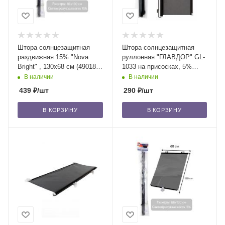
Штора солнцезащитная
Штора солнцезащитная
раздвижная 15% "Nova
руллонная "ГЛАВДОР" GL-
Bright" , 130х68 см (49018)
1033 на присосках, 5%
/50
(50х130 см)/50
В наличии
В наличии
439
₽
/шт
290
₽
/шт
В КОРЗИНУ
В КОРЗИНУ