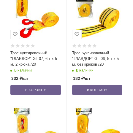
Трос буксировочный
Трос буксировочный
"ГЛАВДОР" GL-07, 6 т х 5
"ГЛАВДОР" GL-06, 5 т х 5
м, 2 крюка /20
м, без крюков /20
В наличии
В наличии
332
₽
/шт
182
₽
/шт
В КОРЗИНУ
В КОРЗИНУ