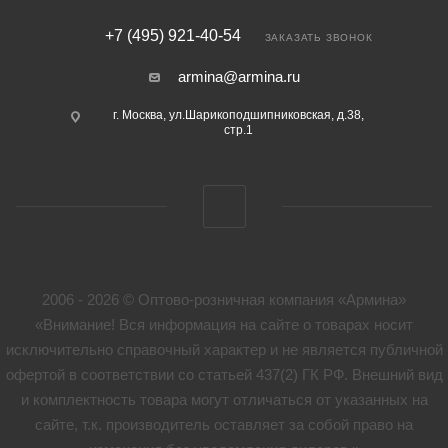
+7 (495) 921-40-54
ЗАКАЗАТЬ ЗВОНОК
armina@armina.ru
г. Москва, ул.Шарикоподшипниковская, д.38,
стр.1
2006 - 2026 © Оптово-розничная компания «Армина»
«Внимание! Вся информация на сайте о товарах носит
исключительно справочный характер и не является публичной
офертой в соответствии со статьей 437(2) ГК РФ. Внешний вид
и комплектность товара могут отличаться от указанных на
сайте, т.к. производитель оставляет за собой право на