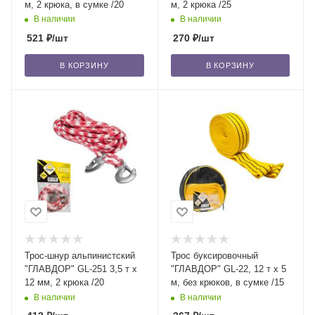
м, 2 крюка, в сумке /20
м, 2 крюка /25
В наличии
В наличии
521
₽
/шт
270
₽
/шт
В КОРЗИНУ
В КОРЗИНУ
Трос-шнур альпинистский
Трос буксировочный
"ГЛАВДОР" GL-251 3,5 т х
"ГЛАВДОР" GL-22, 12 т х 5
12 мм, 2 крюка /20
м, без крюков, в сумке /15
В наличии
В наличии