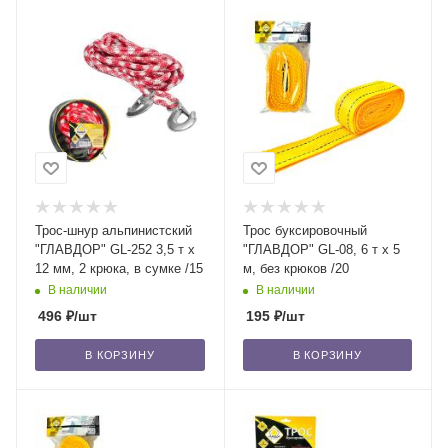
Трос-шнур альпинистский
Трос буксировочный
"ГЛАВДОР" GL-252 3,5 т х
"ГЛАВДОР" GL-08, 6 т х 5
12 мм, 2 крюка, в сумке /15
м, без крюков /20
В наличии
В наличии
496
₽
/шт
195
₽
/шт
В КОРЗИНУ
В КОРЗИНУ