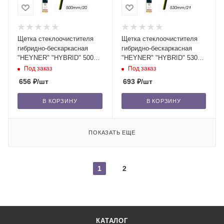
Щетка стеклоочистителя
Щетка стеклоочистителя
гибридно-бескаркасная
гибридно-бескаркасная
"HEYNER" "HYBRID" 500
"HEYNER" "HYBRID" 530
мм-20" (030) 1 шт. /10/50
мм-21" (031) 1 шт. /10/50
Под заказ
Под заказ
656
₽
/шт
693
₽
/шт
В КОРЗИНУ
В КОРЗИНУ
ПОКАЗАТЬ ЕЩЕ
1
2
КАТАЛОГ