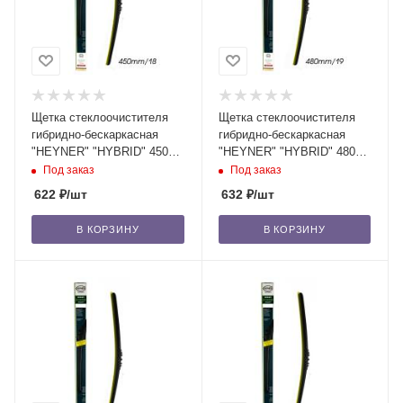
Щетка стеклоочистителя
Щетка стеклоочистителя
гибридно-бескаркасная
гибридно-бескаркасная
"HEYNER" "HYBRID" 450
"HEYNER" "HYBRID" 480
мм-18" (028) 1 шт. /10/50
мм-19" (029) 1 шт. /10/50
Под заказ
Под заказ
622
₽
/шт
632
₽
/шт
В КОРЗИНУ
В КОРЗИНУ