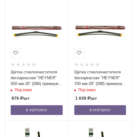
Щетка стеклоочистителя
Щетка стеклоочистителя
бескаркасная "HEYNER"
бескаркасная "HEYNER"
650 мм-26" (096) премиум,
700 мм-28" (098) премиум,
с доп. резинкой, 1 шт. /50
с доп. резинкой, 1 шт. /50
Под заказ
Под заказ
876
₽
/шт
1 639
₽
/шт
В КОРЗИНУ
В КОРЗИНУ