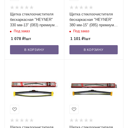
Щетка стеклоочистителя
Щетка стеклоочистителя
бескаркасная "HEYNER"
бескаркасная "HEYNER"
330 мм-13" (083) премиум,
380 мм-15" (085) премиум,
с доп. резинкой, 1 шт. /50
с доп. резинкой, 1 шт. /50
Под заказ
Под заказ
1 078
₽
/шт
1 101
₽
/шт
В КОРЗИНУ
В КОРЗИНУ
Щетка стеклоочистителя
Щетка стеклоочистителя