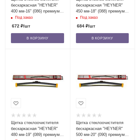
бескаркасная "HEYNER"
бескаркасная "HEYNER"
400 мм-16" (086) премиум,
450 мм-18" (088) премиум,
с доп. резинкой, 1 шт. /50
с доп. резинкой, 1 шт. /50
Под заказ
Под заказ
672
₽
/шт
684
₽
/шт
В КОРЗИНУ
В КОРЗИНУ
Щетка стеклоочистителя
Щетка стеклоочистителя
бескаркасная "HEYNER"
бескаркасная "HEYNER"
480 мм-19" (089) премиум,
500 мм-20" (090) премиум,