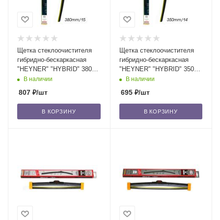
Щетка стеклоочистителя
Щетка стеклоочистителя
гибридно-бескаркасная
гибридно-бескаркасная
"HEYNER" "HYBRID" 380
"HEYNER" "HYBRID" 350
мм-15" (025) 1 шт. /10/50
мм-14" (024) 1 шт. /10/50
В наличии
В наличии
807
₽
/шт
695
₽
/шт
В КОРЗИНУ
В КОРЗИНУ