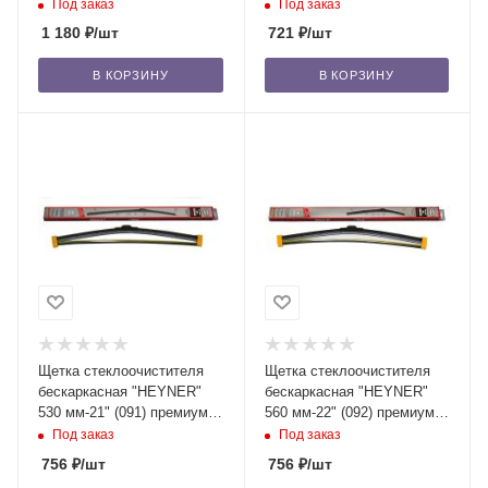
с доп. резинкой, 1 шт. /50
с доп. резинкой, 1 шт. /50
Под заказ
Под заказ
1 180
₽
/шт
721
₽
/шт
В КОРЗИНУ
В КОРЗИНУ
Щетка стеклоочистителя
Щетка стеклоочистителя
бескаркасная "HEYNER"
бескаркасная "HEYNER"
530 мм-21" (091) премиум,
560 мм-22" (092) премиум,
с доп. резинкой, 1 шт. /50
с доп. резинкой, 1 шт. /50
Под заказ
Под заказ
756
₽
/шт
756
₽
/шт