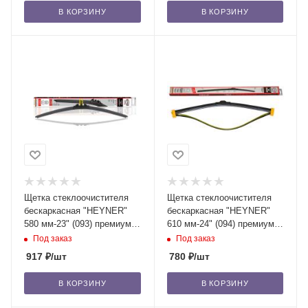
В КОРЗИНУ
В КОРЗИНУ
Щетка стеклоочистителя
Щетка стеклоочистителя
бескаркасная "HEYNER"
бескаркасная "HEYNER"
580 мм-23" (093) премиум,
610 мм-24" (094) премиум,
с доп. резинкой (1 шт.) /50
с доп. резинкой, 1 шт. /50
Под заказ
Под заказ
917
₽
/шт
780
₽
/шт
В КОРЗИНУ
В КОРЗИНУ