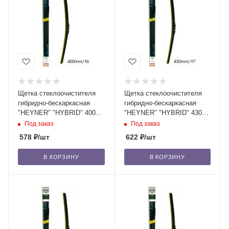
Щетка стеклоочистителя
Щетка стеклоочистителя
гибридно-бескаркасная
гибридно-бескаркасная
"HEYNER" "HYBRID" 400
"HEYNER" "HYBRID" 430
мм-16" (026) 1 шт. /10/50
мм-17" (027) 1 шт. /10/50
Под заказ
Под заказ
578
₽
/шт
622
₽
/шт
В КОРЗИНУ
В КОРЗИНУ