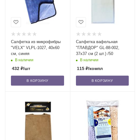
Салфетка из микрофибры
Салфетка вафельная
"VELX" VLPL-1027, 40х60
"ГЛАВДОР" GL-88-002,
см, синяя
37х37 см (2 шт.) /50
В наличии
В наличии
432
₽
/шт
115
₽
/компл
В КОРЗИНУ
В КОРЗИНУ