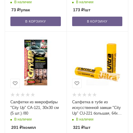
43х32 см /85
В наличии
В наличии
73
₽
/упак
173
₽
/шт
В КОРЗИНУ
В КОРЗИНУ
Салфетки из микрофибры
Салфетка в тубе из
"City Up" СА-121, 30х30 см
искусственной замши "City
(5 шт.) /80
Up" CU-221 большая, 64x43
см /100
В наличии
В наличии
201
₽
/компл
321
₽
/шт