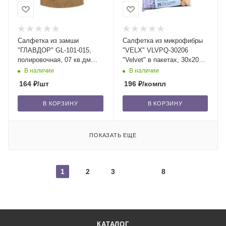
Салфетка из замши
Салфетка из микрофибры
"ГЛАВДОР" GL-101-015,
"VELX" VLVPQ-30206
полировочная, 07 кв.дм
"Velvet" в пакетах, 30х20
/100
см (6 шт.)
В наличии
В наличии
164
₽
/шт
196
₽
/компл
В КОРЗИНУ
В КОРЗИНУ
ПОКАЗАТЬ ЕЩЕ
1
2
3
8
КАТАЛОГ