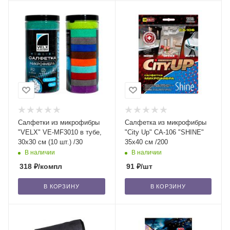
Салфетки из микрофибры
Салфетка из микрофибры
"VELX" VE-MF3010 в тубе,
"City Up" СА-106 "SHINE"
30х30 см (10 шт.) /30
35х40 см /200
В наличии
В наличии
318
₽
/компл
91
₽
/шт
В КОРЗИНУ
В КОРЗИНУ