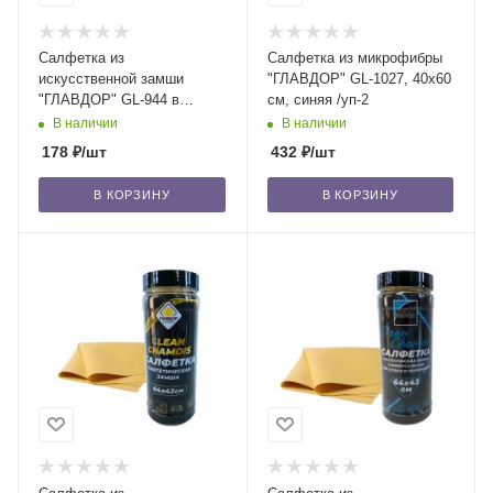
Салфетка из
Салфетка из микрофибры
искусственной замши
"ГЛАВДОР" GL-1027, 40х60
"ГЛАВДОР" GL-944 в
см, синяя /уп-2
прозрачной тубе, 43х32
В наличии
В наличии
см/85
178
₽
/шт
432
₽
/шт
В КОРЗИНУ
В КОРЗИНУ