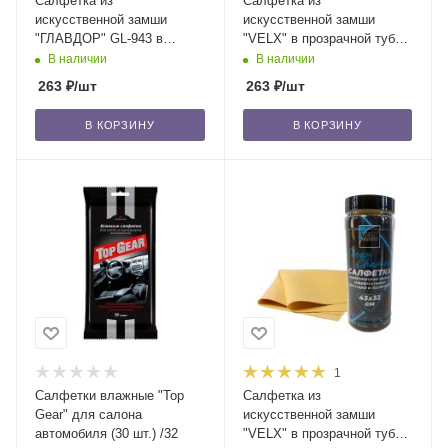
Салфетка из
Салфетка из
искусственной замши
искусственной замши
"ГЛАВДОР" GL-943 в
"VELX" в прозрачной тубе,
прозрачной тубе, 64x43 см
64x43 см /85
В наличии
В наличии
/85
263
₽
/шт
263
₽
/шт
В КОРЗИНУ
В КОРЗИНУ
1
Салфетки влажные "Top
Салфетка из
Gear" для салона
искусственной замши
автомобиля (30 шт.) /32
"VELX" в прозрачной тубе,