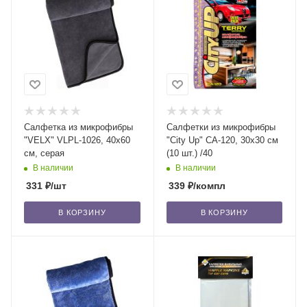
Салфетка из микрофибры
Салфетки из микрофибры
"VELX" VLPL-1026, 40х60
"City Up" СА-120, 30х30 см
см, серая
(10 шт.) /40
В наличии
В наличии
331
₽
/шт
339
₽
/компл
В КОРЗИНУ
В КОРЗИНУ