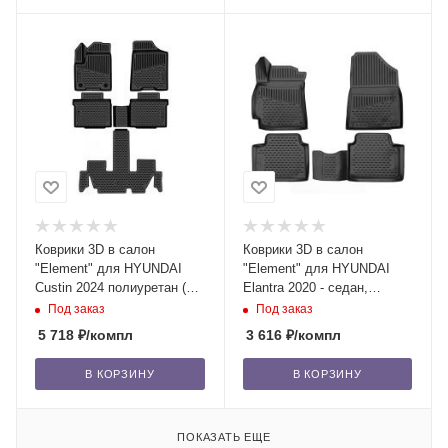
Коврики 3D в салон
Коврики 3D в салон
"Element" для HYUNDAI
"Element" для HYUNDAI
Custin 2024 полиуретан (5
Elantra 2020 - седан,
шт.)
полиуретан (4 шт.)
Под заказ
Под заказ
5 718
₽
/компл
3 616
₽
/компл
В КОРЗИНУ
В КОРЗИНУ
ПОКАЗАТЬ ЕЩЕ