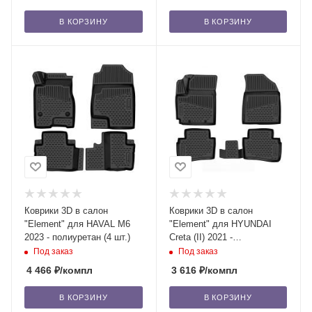
В КОРЗИНУ
В КОРЗИНУ
Коврики 3D в салон
Коврики 3D в салон
"Element" для HAVAL M6
"Element" для HYUNDAI
2023 - полиуретан (4 шт.)
Creta (II) 2021 -
Внедорожник 5 дв. (4шт.)
Под заказ
Под заказ
4 466
₽
/компл
3 616
₽
/компл
В КОРЗИНУ
В КОРЗИНУ