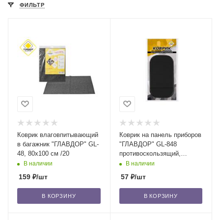
ФИЛЬТР
Коврик влаговпитывающий
Коврик на панель приборов
в багажник "ГЛАВДОР" GL-
"ГЛАВДОР" GL-848
48, 80х100 см /20
противоскользящий,
силиконовый
В наличии
В наличии
159
₽
/шт
57
₽
/шт
В КОРЗИНУ
В КОРЗИНУ