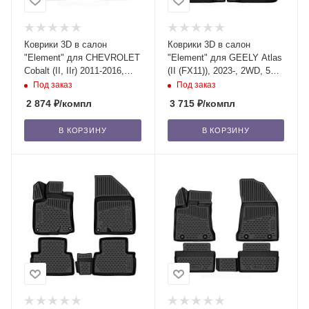
Коврики 3D в салон
Коврики 3D в салон
"Element" для CHEVROLET
"Element" для GEELY Atlas
Cobalt (II, IIr) 2011-2016,
(II (FX11)), 2023-, 2WD, 5
2016-2020, (4 шт.)
дв. (4шт.)
Под заказ
Под заказ
2 874
₽
/компл
3 715
₽
/компл
В КОРЗИНУ
В КОРЗИНУ