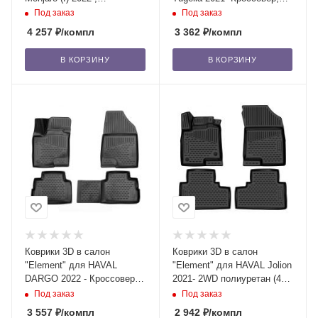
Внедорожник 5 дв. (4шт.)
полиуретан (4 шт.)
Под заказ
Под заказ
4 257
₽
/компл
3 362
₽
/компл
В КОРЗИНУ
В КОРЗИНУ
Коврики 3D в салон
Коврики 3D в салон
"Element" для HAVAL
"Element" для HAVAL Jolion
DARGO 2022 - Кроссовер,
2021- 2WD полиуретан (4
полиуретан ( 4 шт.)
шт.)
Под заказ
Под заказ
3 557
₽
/компл
2 942
₽
/компл