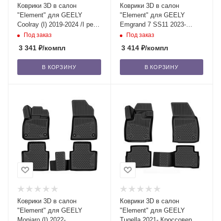
Коврики 3D в салон
Коврики 3D в салон
"Element" для GEELY
"Element" для GEELY
Coolray (I) 2019-2024 /I рест.
Emgrand 7 SS11 2023-
2023- /Belgee X50 2023 (4
седан, полиуретан (4 шт.)
Под заказ
Под заказ
шт.)
3 341
₽
/компл
3 414
₽
/компл
В КОРЗИНУ
В КОРЗИНУ
Коврики 3D в салон
Коврики 3D в салон
"Element" для GEELY
"Element" для GEELY
Monjaro (I) 2022-,
Tugella 2021- Кроссовер,