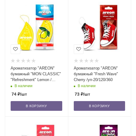
Ароматизатор "AREON"
Ароматизатор "AREON"
бумажный "MON CLASSIC"
бумажный "Fresh Wave"
"Refreshment" Lemon /
Cherry /уп-20/120/360
уп-10/120/360
В наличии
В наличии
74
₽
/шт
73
₽
/шт
В КОРЗИНУ
В КОРЗИНУ