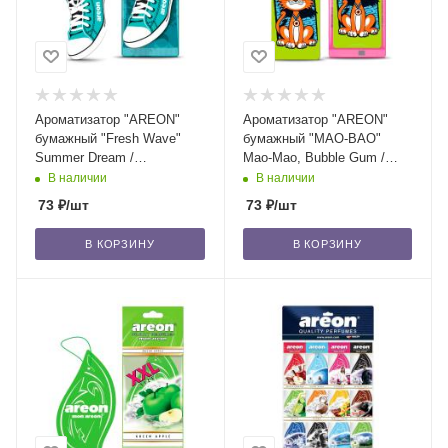
Ароматизатор "AREON"
Ароматизатор "AREON"
бумажный "Fresh Wave"
бумажный "MAO-BAO"
Summer Dream /
Mao-Mao, Bubble Gum /
уп-20/120/360
уп-20/360
В наличии
В наличии
73
₽
/шт
73
₽
/шт
В КОРЗИНУ
В КОРЗИНУ