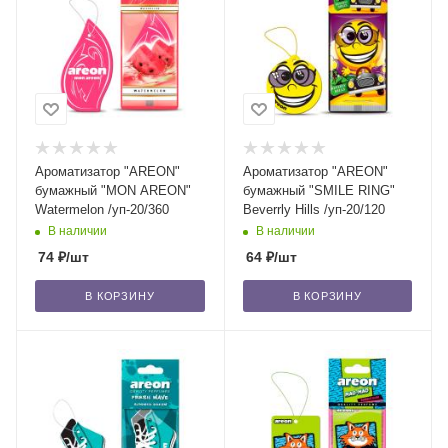
Ароматизатор "AREON"
Ароматизатор "AREON"
бумажный "MON AREON"
бумажный "SMILE RING"
Watermelon /уп-20/360
Beverrly Hills /уп-20/120
В наличии
В наличии
74
₽
/шт
64
₽
/шт
В КОРЗИНУ
В КОРЗИНУ