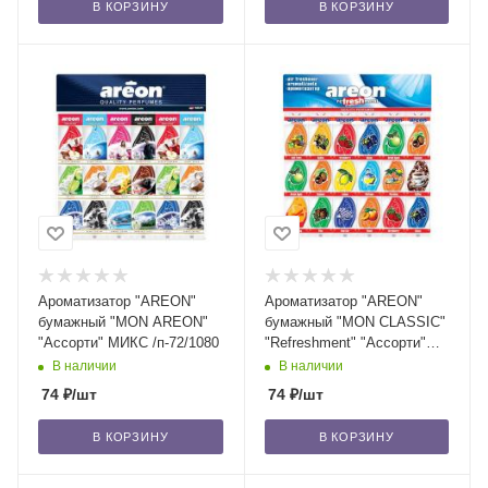
В КОРЗИНУ
В КОРЗИНУ
Ароматизатор "AREON"
Ароматизатор "AREON"
бумажный "MON AREON"
бумажный "MON CLASSIC"
"Ассорти" МИКС /п-72/1080
"Refreshment" "Ассорти"
МИКС /п-72/1080
В наличии
В наличии
74
₽
/шт
74
₽
/шт
В КОРЗИНУ
В КОРЗИНУ