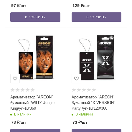
97
₽
/шт
129
₽
/шт
В КОРЗИНУ
В КОРЗИНУ
Ароматизатор "AREON"
Ароматизатор "AREON"
бумажный "WILD" Jungle
бумажный "X-VERSION"
King/уп-10/360
Party /уп-10/120/360
В наличии
В наличии
73
₽
/шт
73
₽
/шт