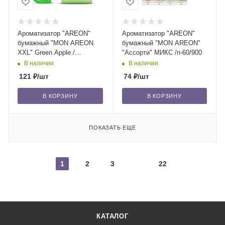
Ароматизатор "AREON"
Ароматизатор "AREON"
бумажный "MON AREON
бумажный "MON AREON"
XXL" Green Apple /
"Ассорти" МИКС /п-60/900
уп-10/240
В наличии
В наличии
121
₽
/шт
74
₽
/шт
В КОРЗИНУ
В КОРЗИНУ
ПОКАЗАТЬ ЕЩЕ
1
2
3
22
КАТАЛОГ