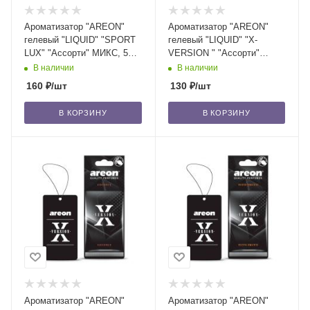
Ароматизатор "AREON"
Ароматизатор "AREON"
гелевый "LIQUID" "SPORT
гелевый "LIQUID" "Х-
LUX" "Ассорти" МИКС, 5
VERSION " "Ассорти"
мл /п-24/360
МИКС /п-18/360
В наличии
В наличии
160
₽
/шт
130
₽
/шт
В КОРЗИНУ
В КОРЗИНУ
Ароматизатор "AREON"
Ароматизатор "AREON"