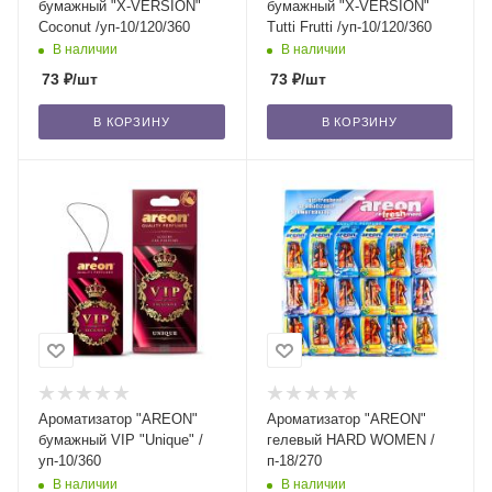
бумажный "X-VERSION"
бумажный "X-VERSION"
Coconut /уп-10/120/360
Tutti Frutti /уп-10/120/360
В наличии
В наличии
73
₽
/шт
73
₽
/шт
В КОРЗИНУ
В КОРЗИНУ
Ароматизатор "AREON"
Ароматизатор "AREON"
бумажный VIP "Unique" /
гелевый HARD WOMEN /
уп-10/360
п-18/270
В наличии
В наличии