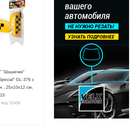
" "Шашечки"
pecial" GL-376 с
н., 25х10х12 см,
/15
Код: 52456