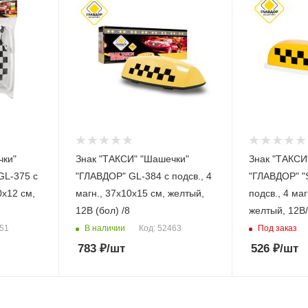
чки"
Знак "ТАКСИ" "Шашечки"
Знак "ТАКСИ
GL-375 с
"ГЛАВДОР" GL-384 с подсв., 4
"ГЛАВДОР" "S
0х12 см,
магн., 37х10х15 см, желтый,
подсв., 4 маг
12В (бол) /8
желтый, 12В
В наличии
Под заказ
451
Код: 52463
783
₽
/шт
526
₽
/шт