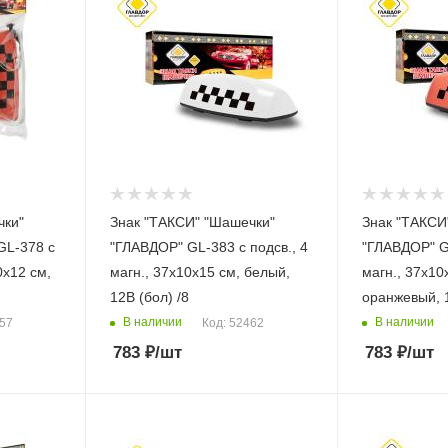
чки"
Знак "ТАКСИ" "Шашечки"
Знак "ТАКСИ
GL-378 с
"ГЛАВДОР" GL-383 с подсв., 4
"ГЛАВДОР" GL
0х12 см,
магн., 37х10х15 см, белый,
магн., 37х10
12В (бол) /8
оранжевый, 1
В наличии
В наличии
457
Код: 52462
783
₽
/шт
783
₽
/шт