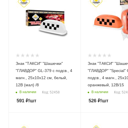
Знак "ТАКСИ" "Шашечки"
Знак "ТАКСИ" "Шаше
"ГЛАВДОР" GL-379 с подсв., 4
"ГЛАВДОР" "Special" 
магн., 25х10х12 см, белый,
подсв., 4 магн., 25х1
12В (мал) /8
оранжевый, 12В/15
В наличии
В наличии
Код: 52458
Код: 52
591
₽
/шт
526
₽
/шт