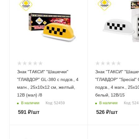
Знак "ТАКСИ" "Шашечки"
Знак "ТАКСИ" "Шаше
"ГЛАВДОР" GL-380 с подсв., 4
"ГЛАВДОР" "Special" 
магн., 25х10х12 см, желтый,
подсв., 4 магн., 25х1
12В (мал) /8
белый, 12В/15
В наличии
В наличии
Код: 52459
Код: 52
591
₽
/шт
526
₽
/шт