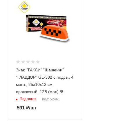
Знак "ТАКСИ" "Шашечки"
"ГЛАВДОР" GL-382 с подсв., 4
магн., 25х10х12 см,
оранжевый, 12В (мал) /8
Под заказ
Код: 52461
591
₽
/шт