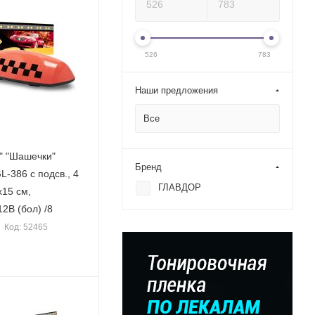
526
783
Наши предложения
Все
" "Шашечки"
Бренд
-386 с подсв., 4
ГЛАВДОР
х15 см,
2В (бол) /8
Код: 52465