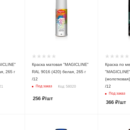
GICLINE"
Краска матовая "MAGICLINE"
Краска по м
я, 265 г
RAL 9016 (420) белая, 265 г
"MAGICLINE
/12
(молотковая)
/12
Под заказ
21
Код: 58020
Под заказ
256
₽
/шт
366
₽
/шт