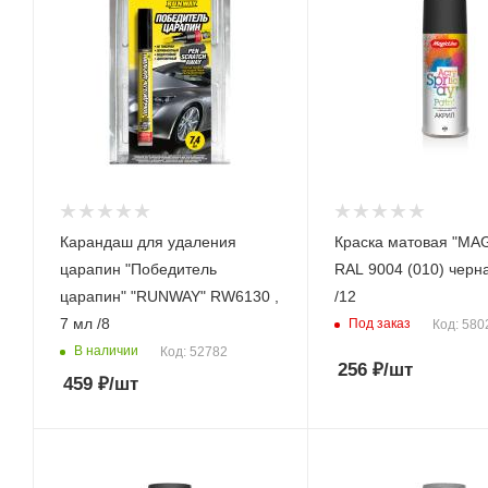
Карандаш для удаления
Краска матовая "MA
царапин "Победитель
RAL 9004 (010) черна
царапин" "RUNWAY" RW6130 ,
/12
7 мл /8
Под заказ
Код: 580
В наличии
Код: 52782
256
₽
/шт
459
₽
/шт