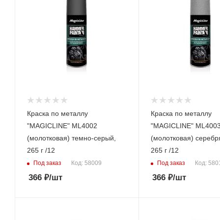
Краска по металлу
Краска по металлу
"MAGICLINE" ML4002
"MAGICLINE" ML400
(молотковая) темно-серый,
(молотковая) серебр
265 г /12
265 г /12
Под заказ
Под заказ
Код: 58009
Код: 580
366
₽
/шт
366
₽
/шт