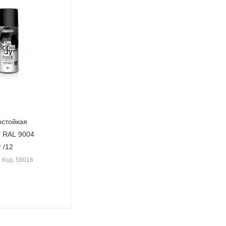
остойкая
 RAL 9004
 /12
Код: 58016