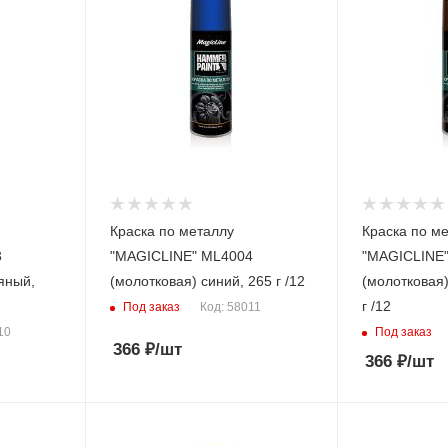
Краска по металлу
Краска по м
3
"MAGICLINE" ML4004
"MAGICLINE
яный,
(молотковая) синий, 265 г /12
(молотковая)
г /12
Под заказ
Код: 58011
Под заказ
10
366
₽
/шт
366
₽
/шт