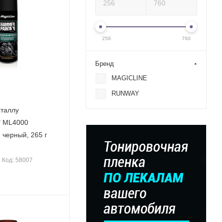
256
760
Бренд
MAGICLINE
RUNWAY
еталлу
" ML4000
 черный, 265 г
Код: 58007