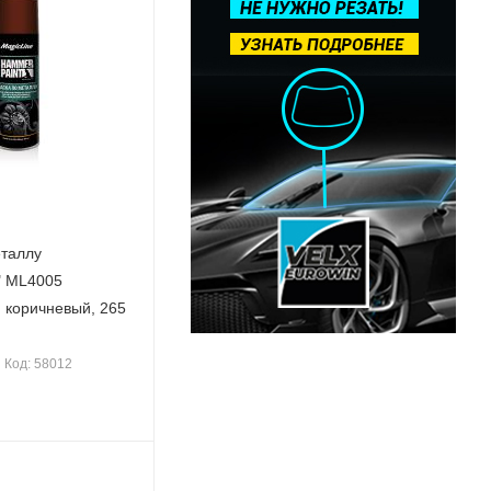
еталлу
" ML4005
 коричневый, 265
Код: 58012