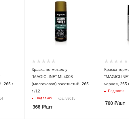
Краска по металлу
Краска терм
7
"MAGICLINE" ML4008
"MAGICLINE"
, 265 г
(молотковая) золотистый, 265
черная, 265 г
г /12
Под заказ
Под заказ
14
Код: 58015
760
₽
/шт
366
₽
/шт