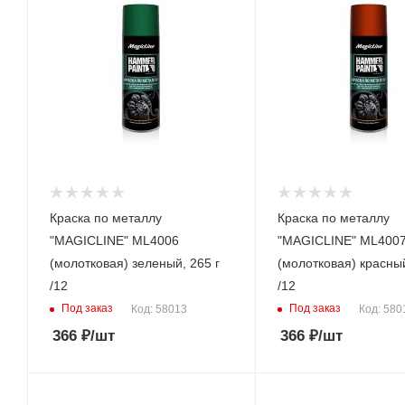
Краска по металлу
Краска по металлу
"MAGICLINE" ML4006
"MAGICLINE" ML400
(молотковая) зеленый, 265 г
(молотковая) красный
/12
/12
Под заказ
Под заказ
Код: 58013
Код: 580
366
₽
/шт
366
₽
/шт