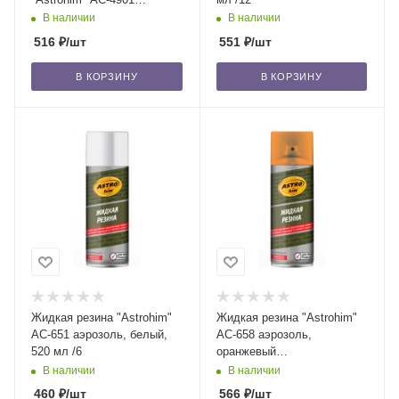
аэрозоль, 1 л /12
В наличии
В наличии
516
₽
/шт
551
₽
/шт
В КОРЗИНУ
В КОРЗИНУ
Жидкая резина "Astrohim"
Жидкая резина "Astrohim"
АС-651 аэрозоль, белый,
АС-658 аэрозоль,
520 мл /6
оранжевый
флуоресцентный, 520 мл /6
В наличии
В наличии
460
₽
/шт
566
₽
/шт