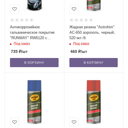
Антикоррозийное
Жидкая резина "Astrohim"
гальваническое покрытие
АС-650 аэрозоль, черный,
"RUNWAY" RW6120 с
520 мл /6
цинком, аэрозоль, 450 мл
Под заказ
Под заказ
/12
735
₽
/шт
460
₽
/шт
В КОРЗИНУ
В КОРЗИНУ