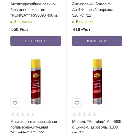
Антикоррозийное резино-
Антигравий "Astrohim"
битумное покрытие
Ас-478 серый, аэрозоль,
"RUNWAY" RW6090 450 мл
520 мл /12
/12
В наличии
В наличии
550
₽
/шт
416
₽
/шт
В КОРЗИНУ
В КОРЗИНУ
Мастика антикоррозийная
Мовиль "Astrohim" Ас-4808
полимерно-битумная
с цинком, аэрозоль, 1000
"Astrohim" АС-4901
мл /12